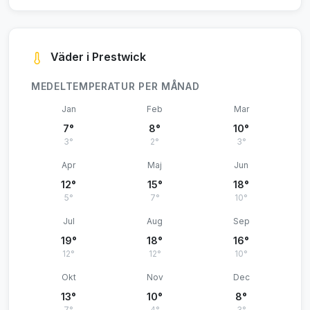
Väder i Prestwick
MEDELTEMPERATUR PER MÅNAD
Jan
Feb
Mar
7°
8°
10°
3°
2°
3°
Apr
Maj
Jun
12°
15°
18°
5°
7°
10°
Jul
Aug
Sep
19°
18°
16°
12°
12°
10°
Okt
Nov
Dec
13°
10°
8°
7°
4°
3°