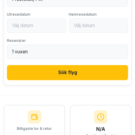
Utresedatum
Hemresedatum
Resenärer
Sök flyg
N/A
Billigaste tur & retur