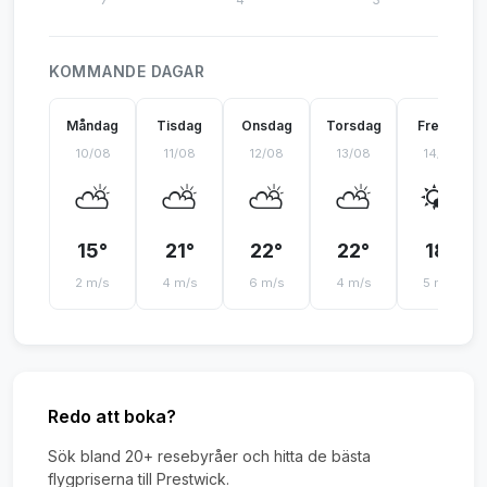
KOMMANDE DAGAR
Måndag
Tisdag
Onsdag
Torsdag
Fredag
10/08
11/08
12/08
13/08
14/08
⛅
⛅
⛅
⛅
🌤️
15°
21°
22°
22°
18°
2 m/s
4 m/s
6 m/s
4 m/s
5 m/s
Redo att boka?
Sök bland 20+ resebyråer och hitta de bästa
flygpriserna till Prestwick.