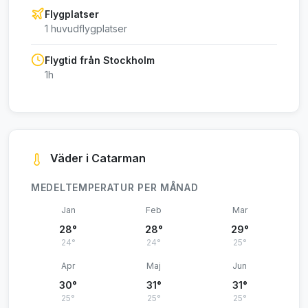
Flygplatser
1 huvudflygplatser
Flygtid från Stockholm
1h
Väder i Catarman
MEDELTEMPERATUR PER MÅNAD
Jan
Feb
Mar
28°
28°
29°
24°
24°
25°
Apr
Maj
Jun
30°
31°
31°
25°
25°
25°