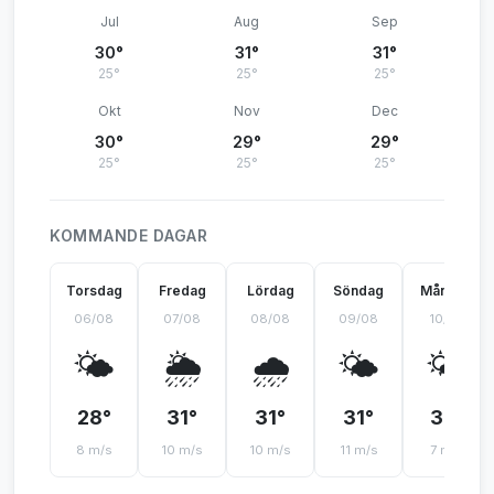
Jul
Aug
Sep
30°
31°
31°
25°
25°
25°
Okt
Nov
Dec
30°
29°
29°
25°
25°
25°
KOMMANDE DAGAR
Torsdag
Fredag
Lördag
Söndag
Måndag
06/08
07/08
08/08
09/08
10/08
🌤️
🌦️
🌧️
🌤️
🌤️
28°
31°
31°
31°
32°
8 m/s
10 m/s
10 m/s
11 m/s
7 m/s