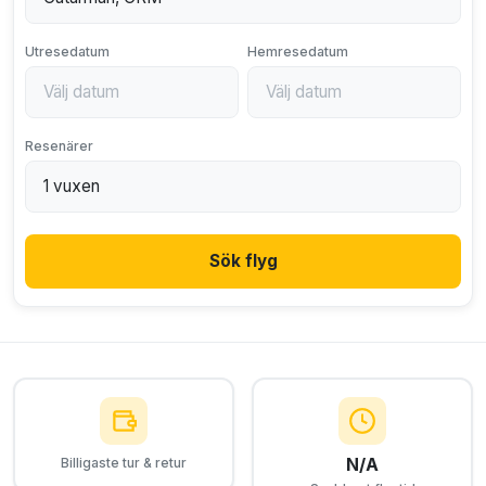
Utresedatum
Hemresedatum
Resenärer
Sök flyg
N/A
Billigaste tur & retur