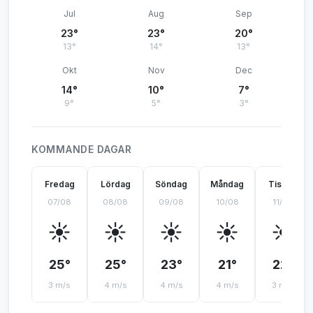
Jul
Aug
Sep
23°
23°
20°
13°
14°
13°
Okt
Nov
Dec
14°
10°
7°
9°
5°
3°
KOMMANDE DAGAR
Fredag
Lördag
Söndag
Måndag
Tisdag
07/08
08/08
09/08
10/08
11/08
☀️
☀️
☀️
☀️
☀️
25°
25°
23°
21°
22°
3 m/s
4 m/s
4 m/s
4 m/s
3 m/s