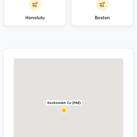
Honolulu
Boston
Snohomish Co (PAE)