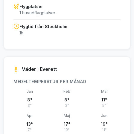
Flygplatser
1 huvudflygplatser
Flygtid från Stockholm
1h
Väder i Everett
MEDELTEMPERATUR PER MÅNAD
Jan
Feb
Mar
8°
8°
11°
3°
3°
5°
Apr
Maj
Jun
13°
17°
19°
7°
10°
11°