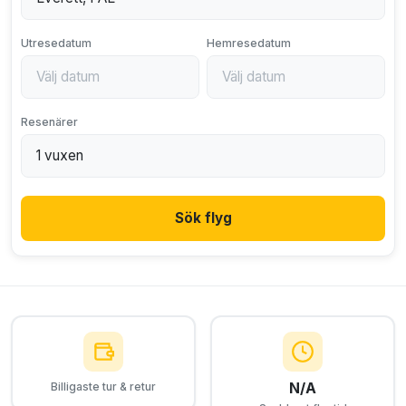
Utresedatum
Hemresedatum
Resenärer
Sök flyg
N/A
Billigaste tur & retur