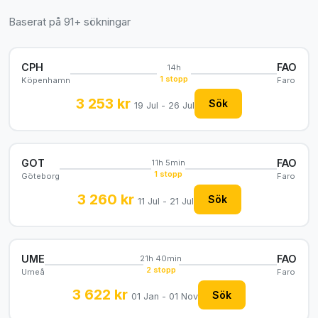
Baserat på 91+ sökningar
CPH
FAO
14h
1 stopp
Köpenhamn
Faro
3 253 kr
Sök
19 Jul - 26 Jul
GOT
FAO
11h 5min
1 stopp
Göteborg
Faro
3 260 kr
Sök
11 Jul - 21 Jul
UME
FAO
21h 40min
2 stopp
Umeå
Faro
3 622 kr
Sök
01 Jan - 01 Nov