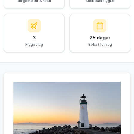
Billigaste tur & retur
Snabbast flygtid
3
25 dagar
Flygbolag
Boka i förväg