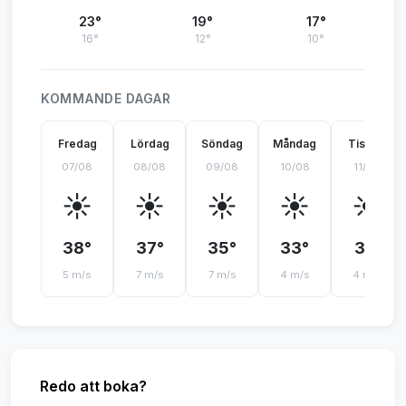
23°
19°
17°
16°
12°
10°
KOMMANDE DAGAR
Fredag
Lördag
Söndag
Måndag
Tisdag
07/08
08/08
09/08
10/08
11/08
☀️
☀️
☀️
☀️
☀️
38°
37°
35°
33°
31°
5 m/s
7 m/s
7 m/s
4 m/s
4 m/s
Redo att boka?