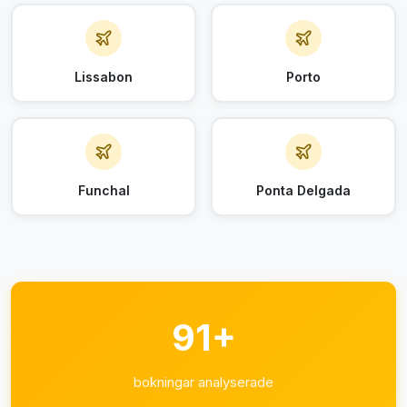
Lissabon
Porto
Funchal
Ponta Delgada
91+
bokningar analyserade