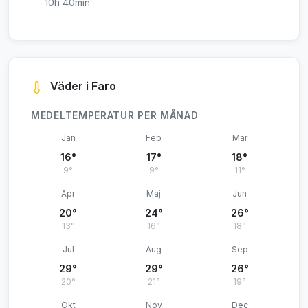
10h 40min
Väder i Faro
MEDELTEMPERATUR PER MÅNAD
Jan
Feb
Mar
16°
17°
18°
9°
9°
11°
Apr
Maj
Jun
20°
24°
26°
13°
16°
18°
Jul
Aug
Sep
29°
29°
26°
20°
21°
19°
Okt
Nov
Dec