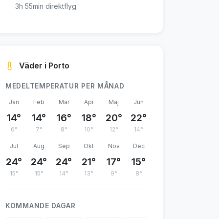
3h 55min direktflyg
Väder i Porto
MEDELTEMPERATUR PER MÅNAD
Jan
Feb
Mar
Apr
Maj
Jun
14°
14°
16°
18°
20°
22°
6°
7°
8°
10°
12°
14°
Jul
Aug
Sep
Okt
Nov
Dec
24°
24°
24°
21°
17°
15°
15°
15°
14°
13°
9°
8°
KOMMANDE DAGAR