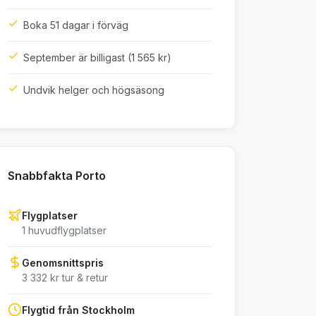
Boka 51 dagar i förväg
September är billigast (1 565 kr)
Undvik helger och högsäsong
Snabbfakta Porto
Flygplatser
1 huvudflygplatser
Genomsnittspris
3 332 kr tur & retur
Flygtid från Stockholm