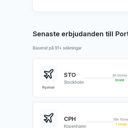
Senaste erbjudanden till Por
Baserat på 91+ sökningar
STO
3h 55min
Direkt
Stockholm
Ryanair
CPH
19h 10mi
1 stopp
Köpenhamn