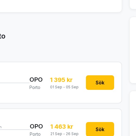
to
OPO
1 395 kr
Sök
Porto
01 Sep - 05 Sep
OPO
1 463 kr
n
Sök
Porto
21 Sep - 26 Sep