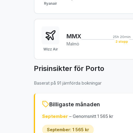
Ryanair
MMX
25h 20min
2 stopp
Malmö
Wizz Air
Prisinsikter för Porto
Baserat på 91 jämförda bokningar
Billigaste månaden
September
– Genomsnitt 1 565 kr
September: 1 565 kr