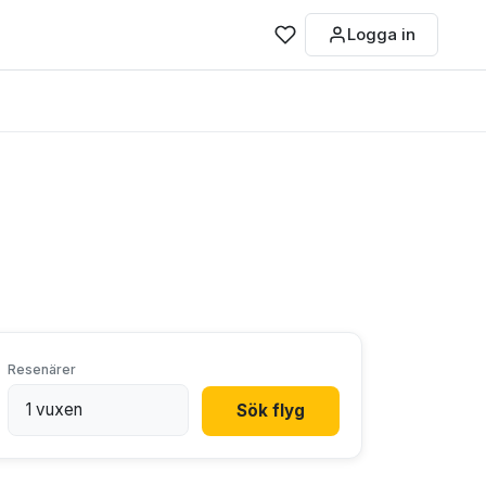
Logga in
Resenärer
Sök flyg