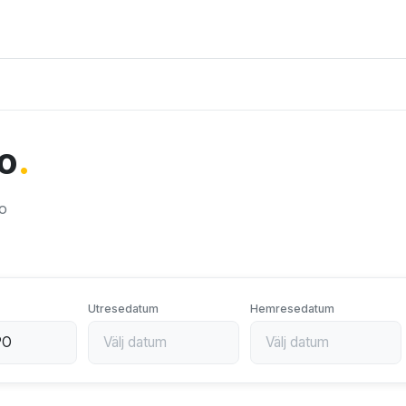
to
.
to
Utresedatum
Hemresedatum