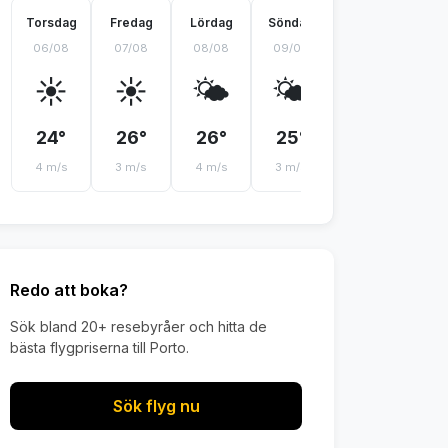
Torsdag
Fredag
Lördag
Söndag
Måndag
Ti
06/08
07/08
08/08
09/08
10/08
11
☀️
☀️
🌤️
🌤️
🌤️
24°
26°
26°
25°
24°
2
4 m/s
3 m/s
4 m/s
3 m/s
3 m/s
3 
Redo att boka?
Sök bland 20+ resebyråer och hitta de
bästa flygpriserna till Porto.
Sök flyg nu