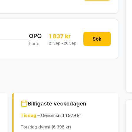
OPO
1 837 kr
Sök
Porto
21 Sep - 26 Sep
Billigaste veckodagen
Tisdag
– Genomsnitt 1 979 kr
Torsdag dyrast (6 396 kr)