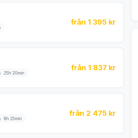
från 1 395 kr
n
från 1 837 kr
25h 20min
från 2 475 kr
8h 25min