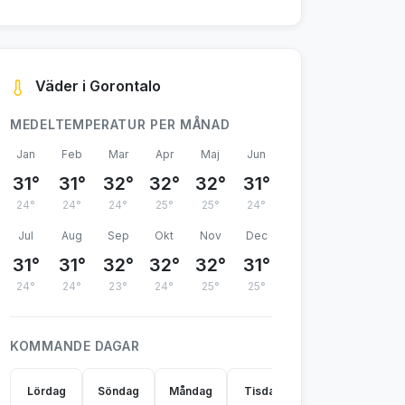
Väder i Gorontalo
MEDELTEMPERATUR PER MÅNAD
Jan
Feb
Mar
Apr
Maj
Jun
31°
31°
32°
32°
32°
31°
24°
24°
24°
25°
25°
24°
Jul
Aug
Sep
Okt
Nov
Dec
31°
31°
32°
32°
32°
31°
24°
24°
23°
24°
25°
25°
KOMMANDE DAGAR
Lördag
Söndag
Måndag
Tisdag
Onsdag
Tor