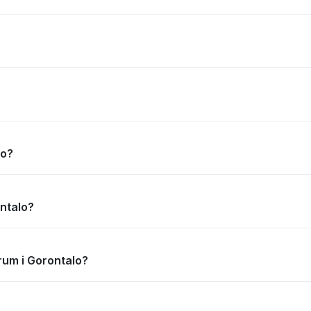
lo?
ontalo?
trum i Gorontalo?