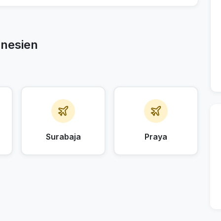
onesien
Surabaja
Praya