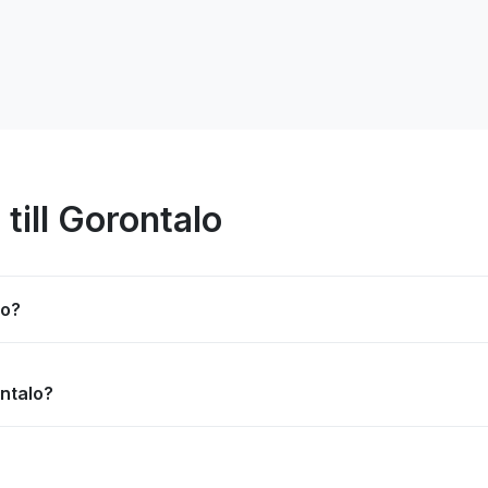
 till Gorontalo
lo?
ontalo?