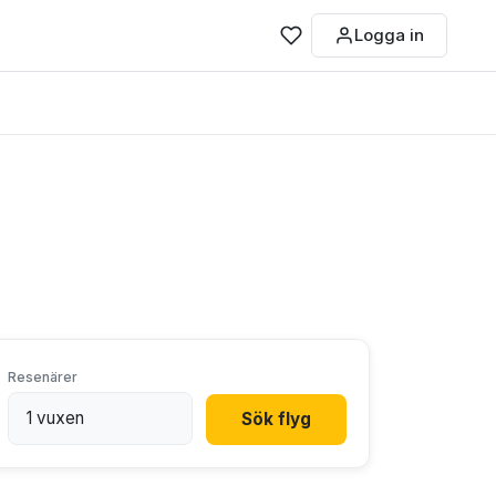
Logga in
Resenärer
Sök flyg