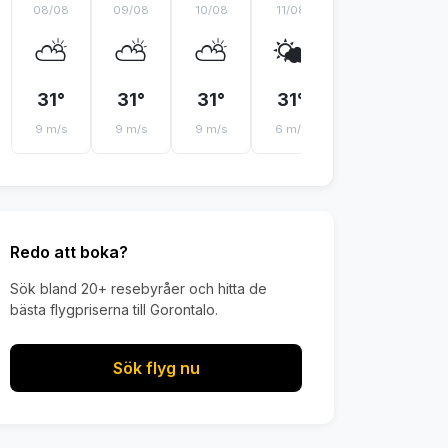
08/08
09/08
10/08
11/08
12/08
13
⛅
⛅
⛅
🌤️
☁️
31°
31°
31°
31°
31°
3
9 m/s
9 m/s
9 m/s
6 m/s
5 m/s
6 
Redo att boka?
Sök bland 20+ resebyråer och hitta de
bästa flygpriserna till Gorontalo.
Sök flyg nu