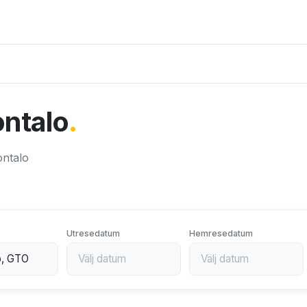
rontalo
.
rontalo
Utresedatum
Hemresedatum