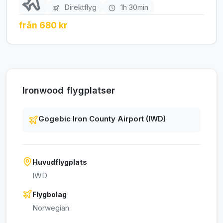
Direktflyg
1h 30min
från 680 kr
Ironwood flygplatser
Gogebic Iron County Airport (IWD)
Huvudflygplats
IWD
Flygbolag
Norwegian