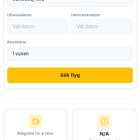
Utresedatum
Hemresedatum
Resenärer
Sök flyg
N/A
Billigaste tur & retur