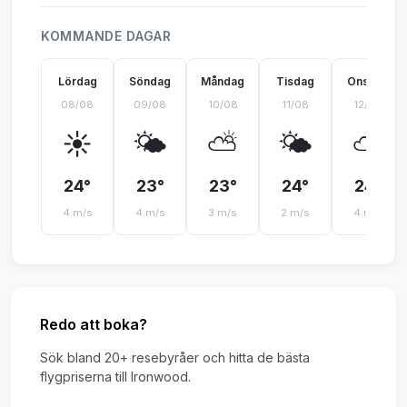
KOMMANDE DAGAR
Lördag
Söndag
Måndag
Tisdag
Onsdag
08/08
09/08
10/08
11/08
12/08
☀️
🌤️
⛅
🌤️
⛅
24°
23°
23°
24°
24°
4 m/s
4 m/s
3 m/s
2 m/s
4 m/s
Redo att boka?
Sök bland 20+ resebyråer och hitta de bästa
flygpriserna till Ironwood.