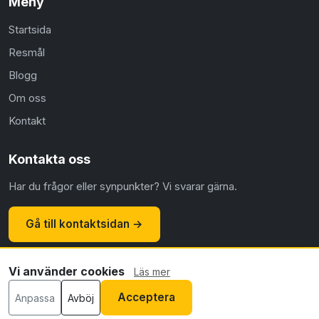
Meny
Startsida
Resmål
Blogg
Om oss
Kontakt
Kontakta oss
Har du frågor eller synpunkter? Vi svarar gärna.
Gå till kontaktsidan →
Vi använder cookies
Läs mer
© 2026 Flyg.nu ·
Om oss
·
Kontakt
·
Integritetspolicy
·
Acceptera
Anpassa
Avböj
Cookiepolicy
·
Redaktionell policy