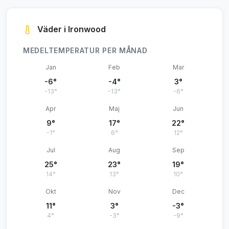
Väder i Ironwood
MEDELTEMPERATUR PER MÅNAD
Jan
Feb
Mar
-6°
-4°
3°
-13°
-13°
-6°
Apr
Maj
Jun
9°
17°
22°
-1°
6°
12°
Jul
Aug
Sep
25°
23°
19°
14°
13°
10°
Okt
Nov
Dec
11°
3°
-3°
4°
-3°
-9°