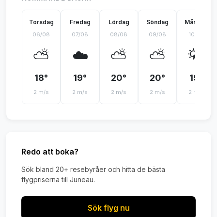
Torsdag
Fredag
Lördag
Söndag
Måndag
06/08
07/08
08/08
09/08
10/08
⛅
☁️
⛅
⛅
🌤️
18°
19°
20°
20°
19°
2 m/s
2 m/s
2 m/s
2 m/s
2 m/s
Redo att boka?
Sök bland 20+ resebyråer och hitta de bästa
flygpriserna till Juneau.
Sök flyg nu