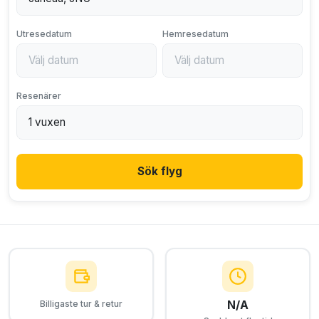
Utresedatum
Hemresedatum
Resenärer
Sök flyg
N/A
Billigaste tur & retur