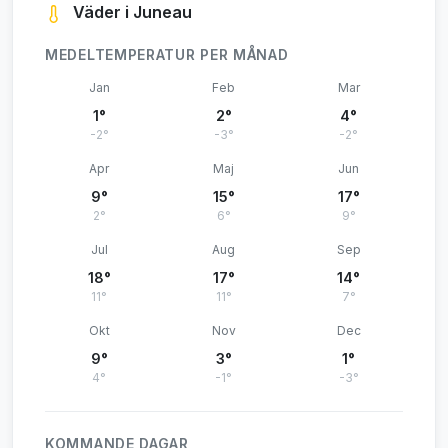
Väder i Juneau
MEDELTEMPERATUR PER MÅNAD
Jan
Feb
Mar
1°
2°
4°
-2°
-3°
-2°
Apr
Maj
Jun
9°
15°
17°
2°
6°
9°
Jul
Aug
Sep
18°
17°
14°
11°
11°
7°
Okt
Nov
Dec
9°
3°
1°
4°
-1°
-3°
KOMMANDE DAGAR