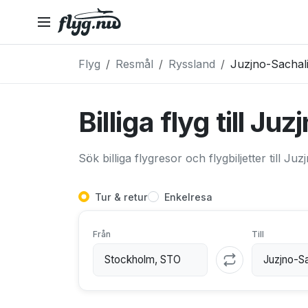
Flyg
Resmål
Ryssland
Juzjno-Sachal
Billiga flyg till J
Sök billiga flygresor och flygbiljetter till Ju
Tur & retur
Enkelresa
Från
Till