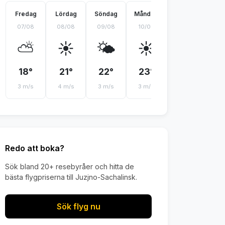
Fredag
Lördag
Söndag
Måndag
Tisdag
On
07/08
08/08
09/08
10/08
11/08
12
⛅
☀️
🌤️
☀️
🌤️
18°
21°
22°
23°
20°
2
3 m/s
4 m/s
3 m/s
3 m/s
4 m/s
3 
Redo att boka?
Sök bland 20+ resebyråer och hitta de
bästa flygpriserna till Juzjno-Sachalinsk.
Sök flyg nu