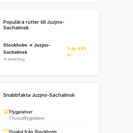
Populära rutter till Juzjno-
Sachalinsk
Stockholm → Juzjno-
från 680
Sachalinsk
kr
1h direktflyg
Snabbfakta Juzjno-Sachalinsk
Flygplatser
1 huvudflygplatser
Flygtid från Stockholm