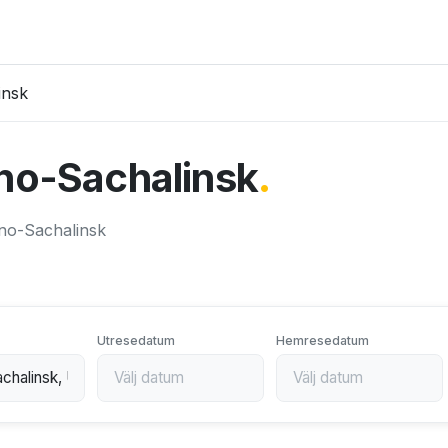
insk
uzjno-Sachalinsk
.
zjno-Sachalinsk
Utresedatum
Hemresedatum