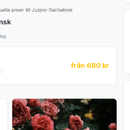
ella priser till Juzjno-Sachalinsk
insk
lag
från 680 kr