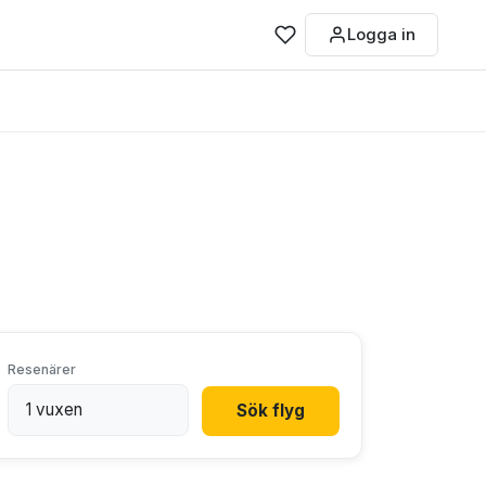
Logga in
Resenärer
Sök flyg