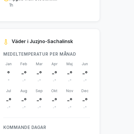
1h
Väder i Juzjno-Sachalinsk
MEDELTEMPERATUR PER MÅNAD
Jan
Feb
Mar
Apr
Maj
Jun
°
-°
-°
-°
-°
-°
°
-°
-°
-°
-°
-°
Jul
Aug
Sep
Okt
Nov
Dec
-°
-°
-°
-°
-°
-°
-°
-°
-°
-°
-°
-°
KOMMANDE DAGAR