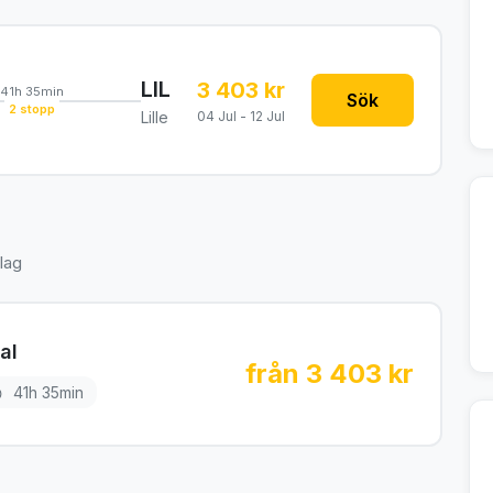
LIL
3 403 kr
41h 35min
Sök
2 stopp
Lille
04 Jul - 12 Jul
lag
al
från 3 403 kr
41h 35min