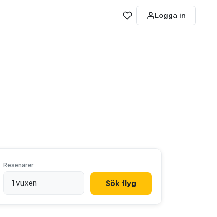
Logga in
Resenärer
Sök flyg