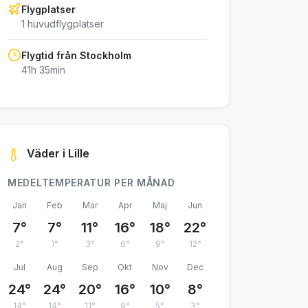
Flygplatser
1 huvudflygplatser
Flygtid från Stockholm
41h 35min
Väder i Lille
MEDELTEMPERATUR PER MÅNAD
Jan
Feb
Mar
Apr
Maj
Jun
7°
7°
11°
16°
18°
22°
2°
1°
3°
6°
9°
12°
Jul
Aug
Sep
Okt
Nov
Dec
24°
24°
20°
16°
10°
8°
14°
14°
11°
9°
5°
3°