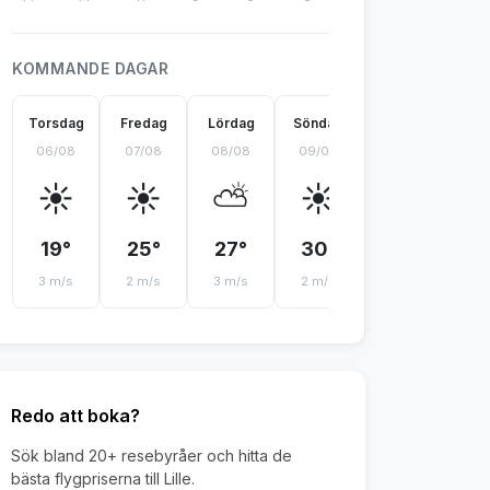
KOMMANDE DAGAR
Torsdag
Fredag
Lördag
Söndag
Måndag
Ti
06/08
07/08
08/08
09/08
10/08
11
☀️
☀️
⛅
☀️
🌤️
19°
25°
27°
30°
28°
2
3 m/s
2 m/s
3 m/s
2 m/s
3 m/s
3 
Redo att boka?
Sök bland 20+ resebyråer och hitta de
bästa flygpriserna till Lille.