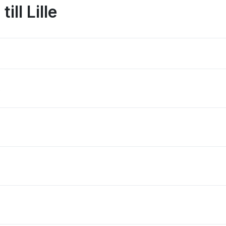
ill Lille
?