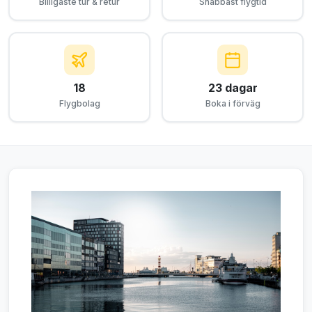
Billigaste tur & retur
Snabbast flygtid
18
23 dagar
Flygbolag
Boka i förväg