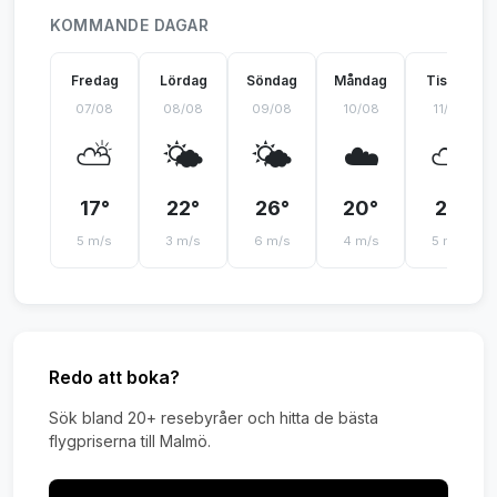
KOMMANDE DAGAR
Fredag
Lördag
Söndag
Måndag
Tisdag
07/08
08/08
09/08
10/08
11/08
⛅
🌤️
🌤️
☁️
⛅
17°
22°
26°
20°
21°
5 m/s
3 m/s
6 m/s
4 m/s
5 m/s
Redo att boka?
Sök bland 20+ resebyråer och hitta de bästa
flygpriserna till Malmö.