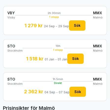
VBY
MMX
2h 30min
1 stopp
Visby
Malmö
1 279 kr
Sök
24 Sep - 29 Sep
STO
MMX
19h
1 stopp
Stockholm
Malmö
1 518 kr
Sök
01 Jan - 01 Jan
STO
MMX
1h 5min
Direkt
Stockholm
Malmö
2 362 kr
Sök
04 Sep - 07 Sep
Prisinsikter för Malmö