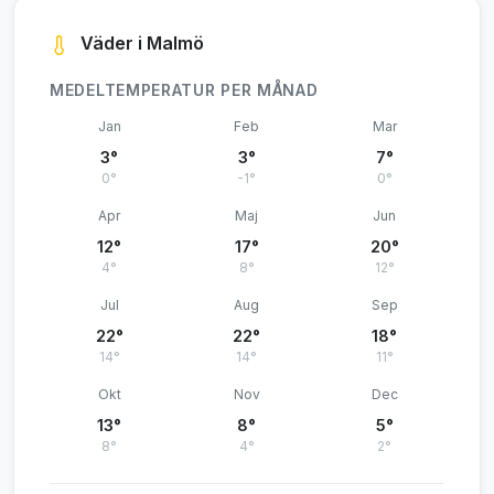
Väder i Malmö
MEDELTEMPERATUR PER MÅNAD
Jan
Feb
Mar
3°
3°
7°
0°
-1°
0°
Apr
Maj
Jun
12°
17°
20°
4°
8°
12°
Jul
Aug
Sep
22°
22°
18°
14°
14°
11°
Okt
Nov
Dec
13°
8°
5°
8°
4°
2°