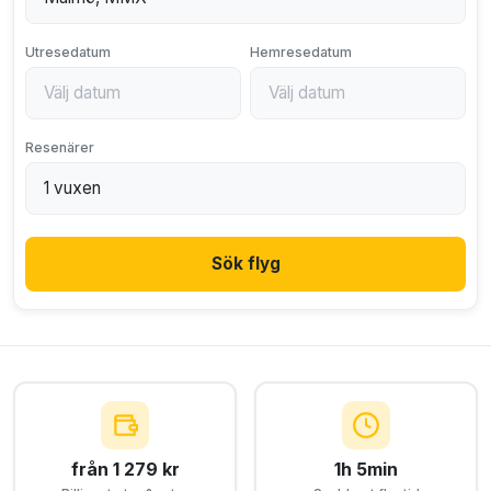
Utresedatum
Hemresedatum
Resenärer
Sök flyg
från 1 279 kr
1h 5min