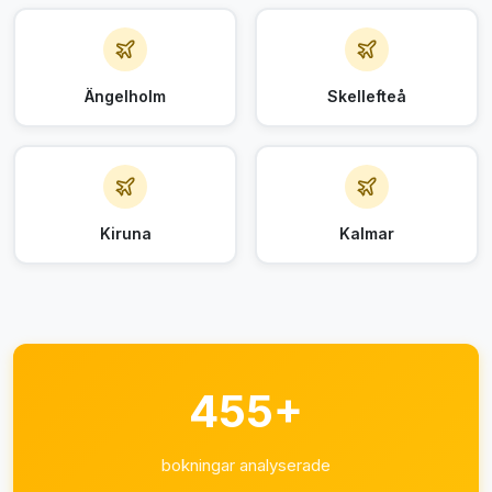
Ängelholm
Skellefteå
Kiruna
Kalmar
455+
bokningar analyserade