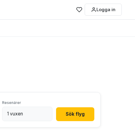
Logga in
Resenärer
Sök flyg