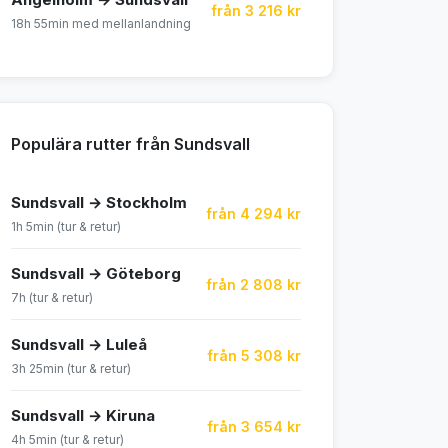
från 3 216 kr
18h 55min med mellanlandning
Populära rutter från Sundsvall
Sundsvall → Stockholm
från 4 294 kr
1h 5min (tur & retur)
Sundsvall → Göteborg
från 2 808 kr
7h (tur & retur)
Sundsvall → Luleå
från 5 308 kr
3h 25min (tur & retur)
Sundsvall → Kiruna
från 3 654 kr
4h 5min (tur & retur)