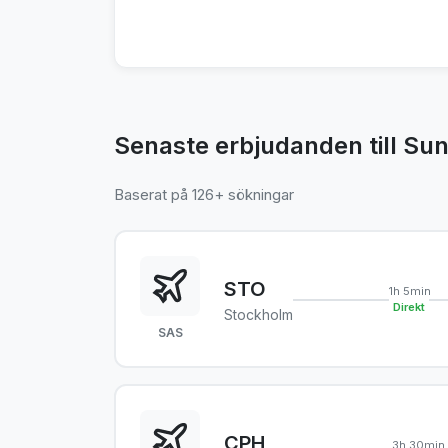
Senaste erbjudanden till Sun
Baserat på 126+ sökningar
STO
1h 5min
Direkt
Stockholm
SAS
CPH
3h 30min