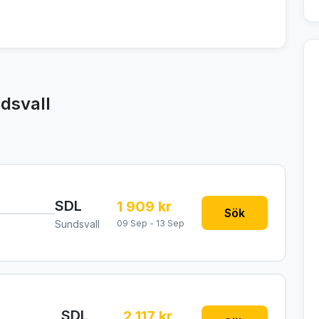
dsvall
SDL
1 909 kr
Sök
Sundsvall
09 Sep - 13 Sep
SDL
2 117 kr