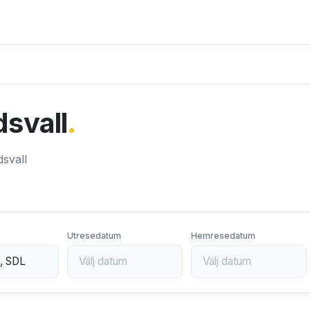
ndsvall
.
dsvall
Utresedatum
Hemresedatum