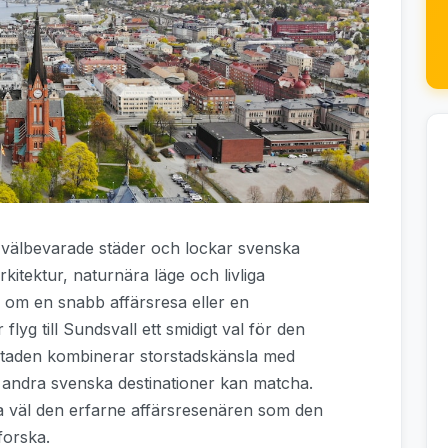
 välbevarade städer och lockar svenska
kitektur, naturnära läge och livliga
 om en snabb affärsresa eller en
lyg till Sundsvall ett smidigt val för den
. Staden kombinerar storstadskänsla med
å andra svenska destinationer kan matcha.
lika väl den erfarne affärsresenären som den
forska.