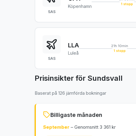
1 stopp
Köpenhamn
SAS
LLA
21h 10min
1 stopp
Luleå
SAS
Prisinsikter för Sundsvall
Baserat på 126 jämförda bokningar
Billigaste månaden
September
– Genomsnitt 3 361 kr