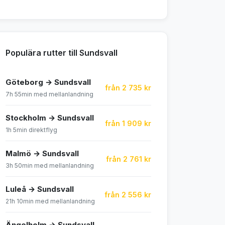
Populära rutter till Sundsvall
Göteborg → Sundsvall
från 2 735 kr
7h 55min med mellanlandning
Stockholm → Sundsvall
från 1 909 kr
1h 5min direktflyg
Malmö → Sundsvall
från 2 761 kr
3h 50min med mellanlandning
Luleå → Sundsvall
från 2 556 kr
21h 10min med mellanlandning
Ängelholm → Sundsvall