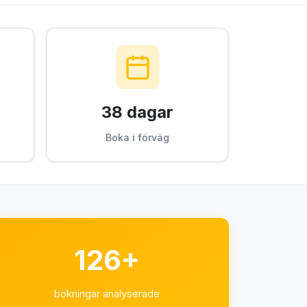
38 dagar
Boka i förväg
126+
bokningar analyserade