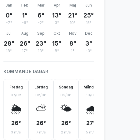
Jan
Feb
Mar
Apr
Maj
Jun
0°
1°
6°
13°
21°
25°
-7°
-6°
-2°
3°
10°
15°
Jul
Aug
Sep
Okt
Nov
Dec
28°
26°
23°
15°
8°
3°
18°
17°
13°
8°
1°
-3°
KOMMANDE DAGAR
Fredag
Lördag
Söndag
Måndag
Tisdag
On
07/08
08/08
09/08
10/08
11/08
12
🌦️
⛅
🌤️
🌧️
⛈️
26°
26°
26°
27°
25°
2
3 m/s
7 m/s
2 m/s
5 m/s
3 m/s
2 