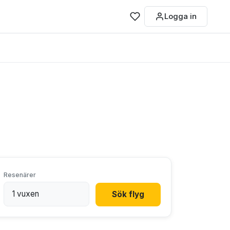
Logga in
Resenärer
Sök flyg