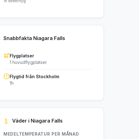
1h direktflyg
Snabbfakta Niagara Falls
Flygplatser
1 huvudflygplatser
Flygtid från Stockholm
1h
Väder i Niagara Falls
MEDELTEMPERATUR PER MÅNAD