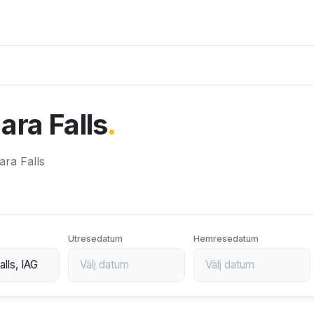
gara Falls
.
gara Falls
Utresedatum
Hemresedatum