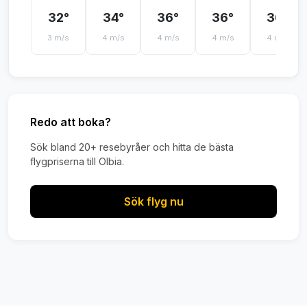
32°
34°
36°
36°
36°
3 m/s
4 m/s
4 m/s
4 m/s
4 m/s
Redo att boka?
Sök bland 20+ resebyråer och hitta de bästa
flygpriserna till Olbia.
Sök flyg nu