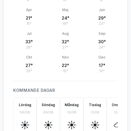
Apr
Maj
Jun
21°
24°
29°
15°
19°
23°
Jul
Aug
Sep
33°
32°
30°
26°
27°
24°
Okt
Nov
Dec
27°
22°
17°
20°
15°
10°
KOMMANDE DAGAR
Lördag
Söndag
Måndag
Tisdag
Onsdag
08/08
09/08
10/08
11/08
12/08
☀️
☀️
☀️
☀️
⛅