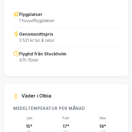
Flygplatser
1 huvudflygplatser
Genomsnittspris
3 521 kr tur & retur
Flygtid från Stockholm
47h 15min
Väder i Olbia
MEDELTEMPERATUR PER MÅNAD
Jan
Feb
Mar
15°
17°
19°
8°
10°
12°