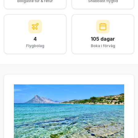
Billigaste tur & retur
Snabbast flygtid
4
105 dagar
Flygbolag
Boka i förväg