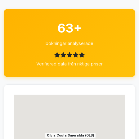
63+
bokningar analyserade
Verifierad data från riktiga priser
Olbia Costa Smeralda (OLB)