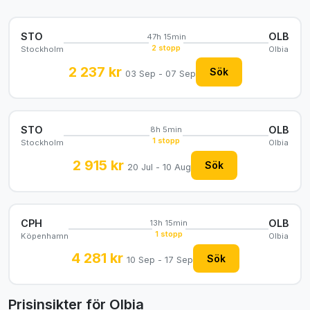
STO
OLB
47h 15min
2 stopp
Stockholm
Olbia
2 237 kr
Sök
03 Sep - 07 Sep
STO
OLB
8h 5min
1 stopp
Stockholm
Olbia
2 915 kr
Sök
20 Jul - 10 Aug
CPH
OLB
13h 15min
1 stopp
Köpenhamn
Olbia
4 281 kr
Sök
10 Sep - 17 Sep
Prisinsikter för Olbia