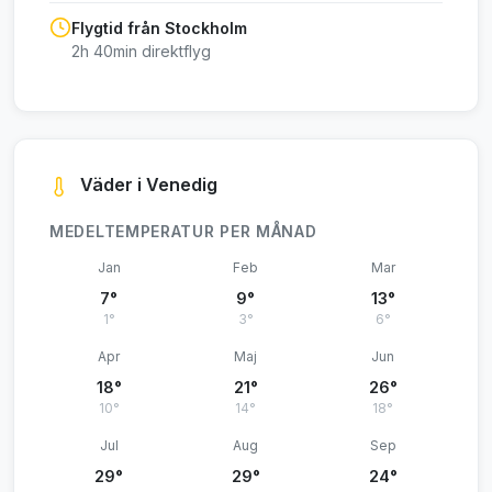
Flygtid från Stockholm
2h 40min direktflyg
Väder i Venedig
MEDELTEMPERATUR PER MÅNAD
Jan
Feb
Mar
7°
9°
13°
1°
3°
6°
Apr
Maj
Jun
18°
21°
26°
10°
14°
18°
Jul
Aug
Sep
29°
29°
24°