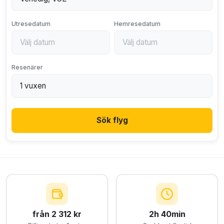
Utresedatum
Hemresedatum
Resenärer
Sök flyg
från 2 312 kr
2h 40min