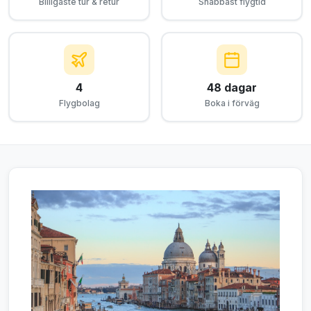
Billigaste tur & retur
Snabbast flygtid
4
48 dagar
Flygbolag
Boka i förväg