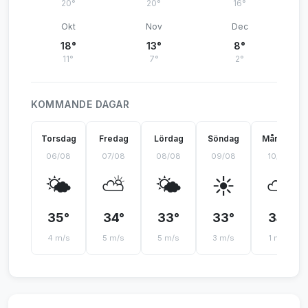
20°
20°
16°
Okt
Nov
Dec
18°
13°
8°
11°
7°
2°
KOMMANDE DAGAR
Torsdag
Fredag
Lördag
Söndag
Måndag
06/08
07/08
08/08
09/08
10/08
🌤️
⛅
🌤️
☀️
⛅
35°
34°
33°
33°
34°
4 m/s
5 m/s
5 m/s
3 m/s
1 m/s