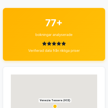
77+
bokningar analyserade
Verifierad data från riktiga priser
Venezia Tessera (VCE)