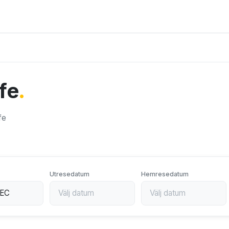
ife
.
fe
Utresedatum
Hemresedatum