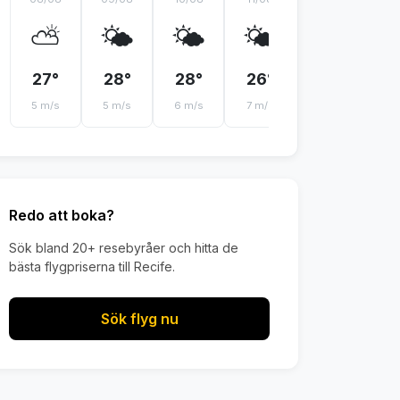
⛅
🌤️
🌤️
🌤️
🌤️
27°
28°
28°
26°
27°
2
5 m/s
5 m/s
6 m/s
7 m/s
7 m/s
4 
Redo att boka?
Sök bland 20+ resebyråer och hitta de
bästa flygpriserna till Recife.
Sök flyg nu