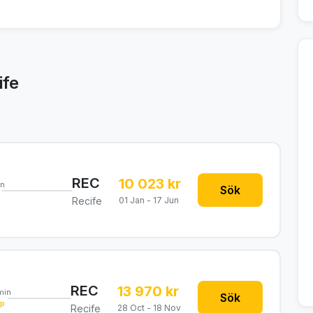
ife
REC
10 023 kr
n
Sök
Recife
01 Jan - 17 Jun
REC
13 970 kr
min
Sök
pp
Recife
28 Oct - 18 Nov