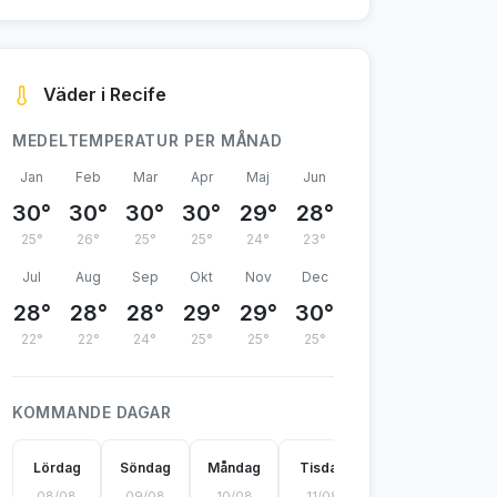
Väder i Recife
MEDELTEMPERATUR PER MÅNAD
Jan
Feb
Mar
Apr
Maj
Jun
30°
30°
30°
30°
29°
28°
25°
26°
25°
25°
24°
23°
Jul
Aug
Sep
Okt
Nov
Dec
28°
28°
28°
29°
29°
30°
22°
22°
24°
25°
25°
25°
KOMMANDE DAGAR
Lördag
Söndag
Måndag
Tisdag
Onsdag
Tor
08/08
09/08
10/08
11/08
12/08
13