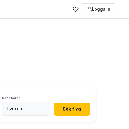
Logga in
Resenärer
Sök flyg