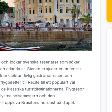
la och lockar svenska resenärer som söker
och atlantkust. Staden erbjuder en autentisk
k arkitektur, livlig gastronomiscen och
biljetter till Recife till ett populärt val
de klassiska turistdestinationerna. Flygresor
rslystne solsemestern och den
ll uppleva Brasiliens nordost på djupet.