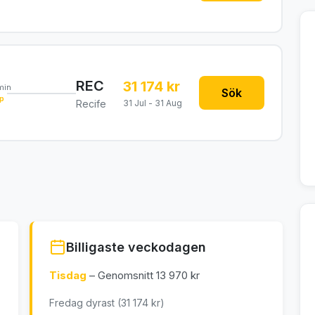
REC
31 174 kr
min
Sök
p
Recife
31 Jul - 31 Aug
Billigaste veckodagen
Tisdag
– Genomsnitt 13 970 kr
Fredag dyrast (31 174 kr)