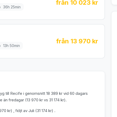
från 10 023 kr
36h 25min
från 13 970 kr
13h 50min
g till Recife i genomsnitt 18 389 kr vid 60 dagars
 än fredagar (13 970 kr vs 31 174 kr).
70 kr) , följt av Juli (31 174 kr) .