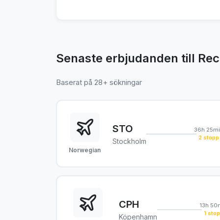
Senaste erbjudanden till Rec
Baserat på 28+ sökningar
STO
36h 25mi
2 stopp
Stockholm
Norwegian
CPH
13h 50
1 sto
Köpenhamn