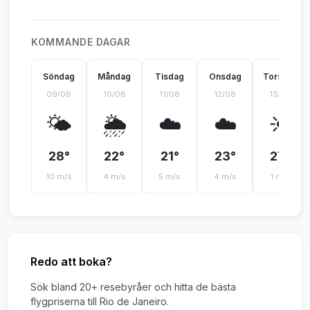
KOMMANDE DAGAR
Söndag
Måndag
Tisdag
Onsdag
Torsdag
09/08
10/08
11/08
12/08
13/08
🌤️
🌦️
☁️
☁️
☀️
28°
22°
21°
23°
27°
10 m/s
4 m/s
5 m/s
4 m/s
1 m/s
Redo att boka?
Sök bland 20+ resebyråer och hitta de bästa
flygpriserna till Rio de Janeiro.