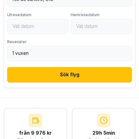
Utresedatum
Hemresedatum
Resenärer
Sök flyg
från 9 976 kr
29h 5min