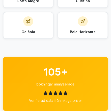
Porto Alegre
Curitiba
Goiânia
Belo Horizonte
105+
bokningar analyserade
Verifierad data från riktiga priser