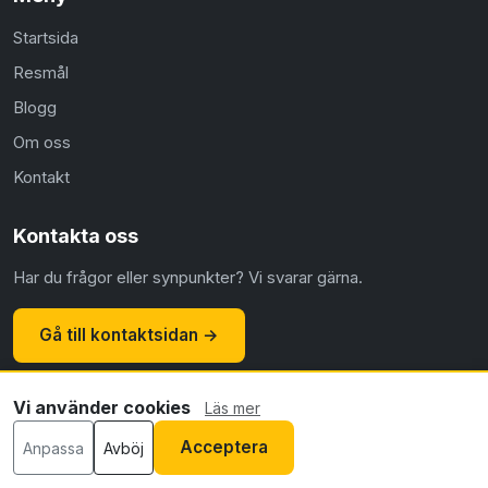
Startsida
Resmål
Blogg
Om oss
Kontakt
Kontakta oss
Har du frågor eller synpunkter? Vi svarar gärna.
Gå till kontaktsidan →
Vi använder cookies
Läs mer
© 2026 Flyg.nu ·
Om oss
·
Kontakt
·
Integritetspolicy
·
Acceptera
Anpassa
Avböj
Cookiepolicy
·
Redaktionell policy