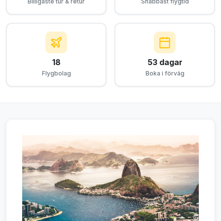
Billigaste tur & retur
Snabbast flygtid
18
53 dagar
Flygbolag
Boka i förväg