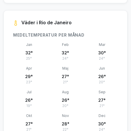
Väder i Rio de Janeiro
MEDELTEMPERATUR PER MÅNAD
Jan
Feb
Mar
32°
32°
30°
25°
24°
24°
Apr
Maj
Jun
29°
27°
26°
23°
21°
20°
Jul
Aug
Sep
26°
26°
27°
19°
20°
21°
Okt
Nov
Dec
27°
28°
30°
21°
22°
24°