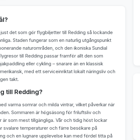
ål?
just det som gör flygbiljetter till Redding så lockande
vanliga. Staden fungerar som en naturlig utgångspunkt
 imponerande naturområden, och den ikoniska Sundial
 Flygresor till Redding passar framför allt den som
akpaddling eller cykling – snarare än en klassisk
erikansk, med ett serviceinriktat lokalt näringsliv och
gen takt.
g till Redding?
med varma somrar och milda vintrar, vilket påverkar när
taden. Sommaren är högsäsong för friluftsliv och
 är som mest tillgängliga. Vår och tidig höst lockar
r svalare temperaturer och färre besökare på
ding och en lugnare upplevelse kan med fördel titta på