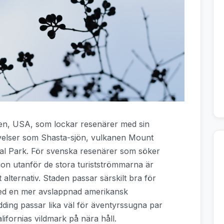
nien, USA, som lockar resenärer med sin
evelser som Shasta-sjön, vulkanen Mount
al Park. För svenska resenärer som söker
on utanför de stora turistströmmarna är
ant alternativ. Staden passar särskilt bra för
 med en mer avslappnad amerikansk
dding passar lika väl för äventyrssugna par
lifornias vildmark på nära håll.