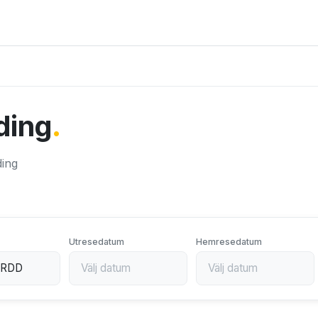
dding
.
ding
Utresedatum
Hemresedatum