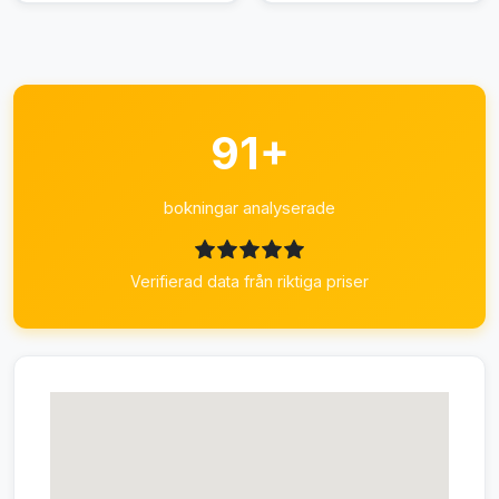
91+
bokningar analyserade
Verifierad data från riktiga priser