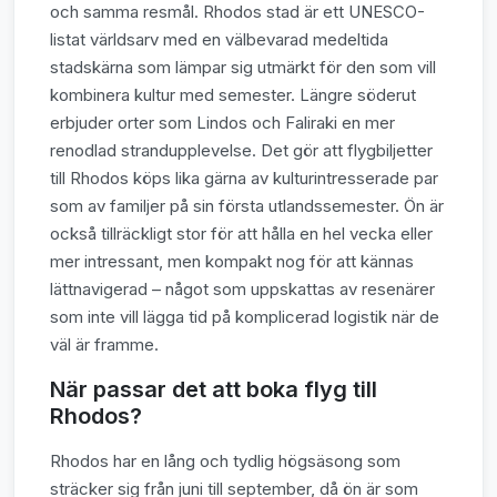
och samma resmål. Rhodos stad är ett UNESCO-
listat världsarv med en välbevarad medeltida
stadskärna som lämpar sig utmärkt för den som vill
kombinera kultur med semester. Längre söderut
erbjuder orter som Lindos och Faliraki en mer
renodlad strandupplevelse. Det gör att flygbiljetter
till Rhodos köps lika gärna av kulturintresserade par
som av familjer på sin första utlandssemester. Ön är
också tillräckligt stor för att hålla en hel vecka eller
mer intressant, men kompakt nog för att kännas
lättnavigerad – något som uppskattas av resenärer
som inte vill lägga tid på komplicerad logistik när de
väl är framme.
När passar det att boka flyg till
Rhodos?
Rhodos har en lång och tydlig högsäsong som
sträcker sig från juni till september, då ön är som