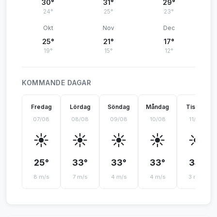
30°
31°
29°
24°
25°
23°
Okt
Nov
Dec
25°
21°
17°
19°
15°
12°
KOMMANDE DAGAR
Fredag
Lördag
Söndag
Måndag
Tisdag
07/08
08/08
09/08
10/08
11/08
☀️
☀️
☀️
☀️
☀️
25°
33°
33°
33°
34°
8 m/s
7 m/s
4 m/s
4 m/s
3 m/s