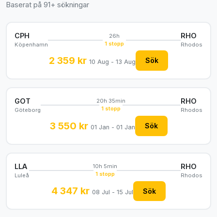
Baserat på 91+ sökningar
CPH
RHO
26h
1 stopp
Köpenhamn
Rhodos
2 359 kr
Sök
10 Aug - 13 Aug
GOT
RHO
20h 35min
1 stopp
Göteborg
Rhodos
3 550 kr
Sök
01 Jan - 01 Jan
LLA
RHO
10h 5min
1 stopp
Luleå
Rhodos
4 347 kr
Sök
08 Jul - 15 Jul