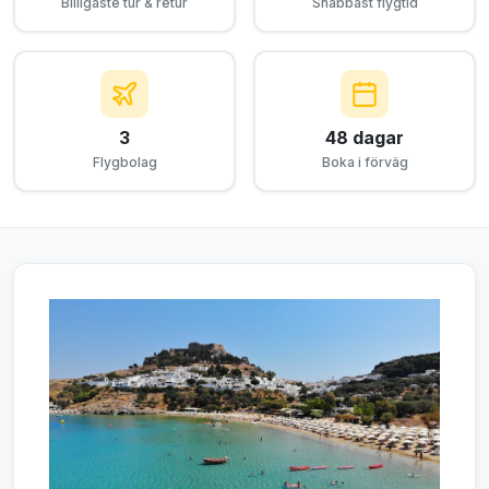
Billigaste tur & retur
Snabbast flygtid
3
48 dagar
Flygbolag
Boka i förväg