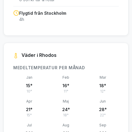
Flygtid från Stockholm
4h
Väder i Rhodos
MEDELTEMPERATUR PER MÅNAD
Jan
Feb
Mar
15°
16°
18°
10°
11°
12°
Apr
Maj
Jun
21°
24°
28°
15°
18°
22°
Jul
Aug
Sep