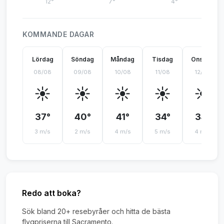
12°
7°
4°
KOMMANDE DAGAR
Lördag
Söndag
Måndag
Tisdag
Onsdag
08/08
09/08
10/08
11/08
12/08
☀️
☀️
☀️
☀️
☀️
37°
40°
41°
34°
34°
3 m/s
2 m/s
4 m/s
5 m/s
4 m/s
Redo att boka?
Sök bland 20+ resebyråer och hitta de bästa
flygpriserna till Sacramento.