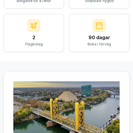
Billigaste tur & retur
Snabbast flygtid
2
90 dagar
Flygbolag
Boka i förväg