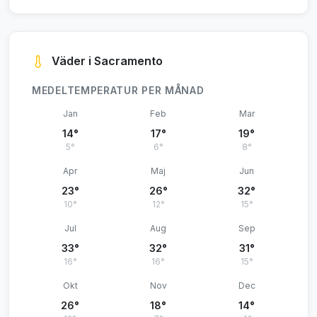
Väder i Sacramento
MEDELTEMPERATUR PER MÅNAD
Jan
Feb
Mar
14°
17°
19°
5°
6°
8°
Apr
Maj
Jun
23°
26°
32°
10°
12°
15°
Jul
Aug
Sep
33°
32°
31°
16°
16°
15°
Okt
Nov
Dec
26°
18°
14°