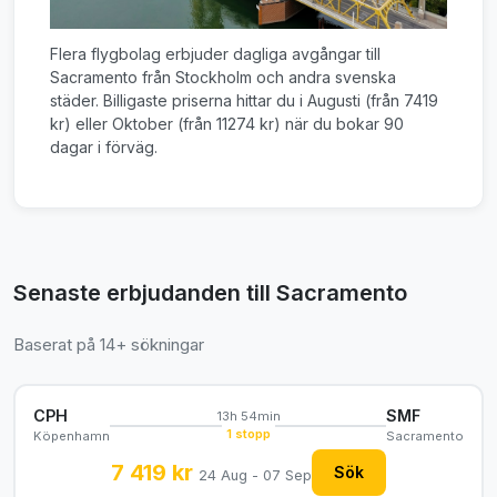
Flera flygbolag erbjuder dagliga avgångar till
Sacramento från Stockholm och andra svenska
städer. Billigaste priserna hittar du i Augusti (från 7419
kr) eller Oktober (från 11274 kr) när du bokar 90
dagar i förväg.
Senaste erbjudanden till Sacramento
Baserat på 14+ sökningar
CPH
SMF
13h 54min
1 stopp
Köpenhamn
Sacramento
7 419 kr
Sök
24 Aug - 07 Sep