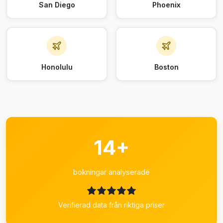
San Diego
Phoenix
Honolulu
Boston
14+
bokningar analyserade
Verifierad data från riktiga priser