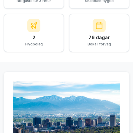
Billigaste tur & retur
Snabbast flygtid
2
76 dagar
Flygbolag
Boka i förväg