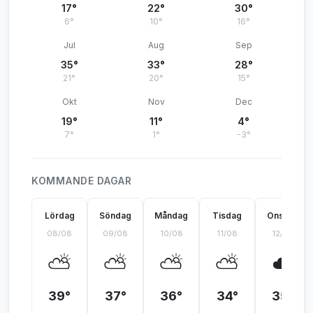
17°
22°
30°
6°
10°
16°
Jul
Aug
Sep
35°
33°
28°
21°
20°
15°
Okt
Nov
Dec
19°
11°
4°
7°
1°
-3°
KOMMANDE DAGAR
Lördag
Söndag
Måndag
Tisdag
Onsdag
08/08
09/08
10/08
11/08
12/08
⛅
⛅
⛅
⛅
☁️
39°
37°
36°
34°
35°