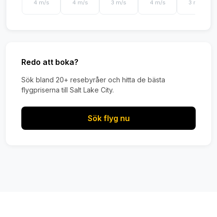
4 m/s
4 m/s
3 m/s
4 m/s
3 m/s
Redo att boka?
Sök bland 20+ resebyråer och hitta de bästa
flygpriserna till Salt Lake City.
Sök flyg nu