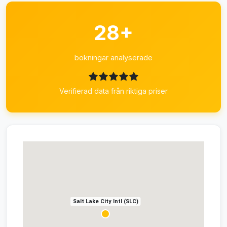
28+
bokningar analyserade
Verifierad data från riktiga priser
Salt Lake City Intl (SLC)