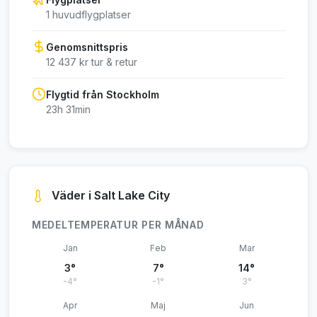
1 huvudflygplatser
Genomsnittspris
12 437 kr tur & retur
Flygtid från Stockholm
23h 31min
Väder i Salt Lake City
MEDELTEMPERATUR PER MÅNAD
Jan
Feb
Mar
3°
7°
14°
-4°
-1°
3°
Apr
Maj
Jun