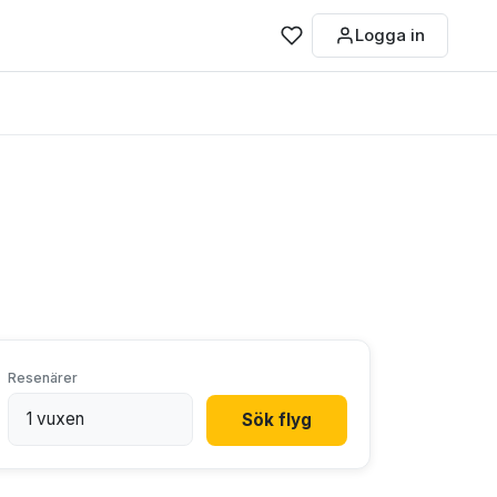
Logga in
Resenärer
Sök flyg