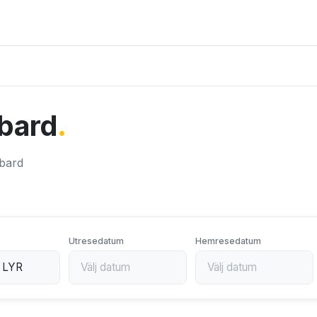
albard
.
lbard
Utresedatum
Hemresedatum