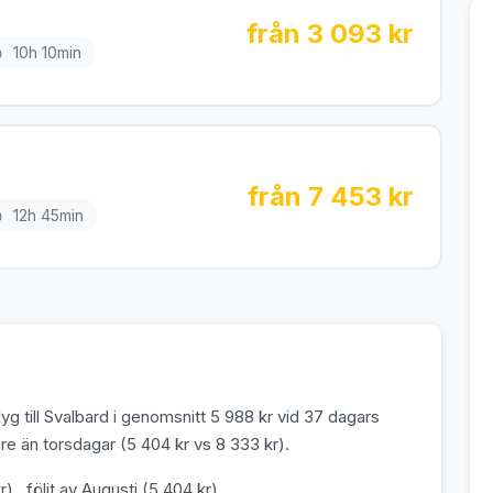
från 3 093 kr
10h 10min
från 7 453 kr
12h 45min
g till Svalbard i genomsnitt 5 988 kr vid 37 dagars
e än torsdagar (5 404 kr vs 8 333 kr).
kr) , följt av Augusti (5 404 kr) .