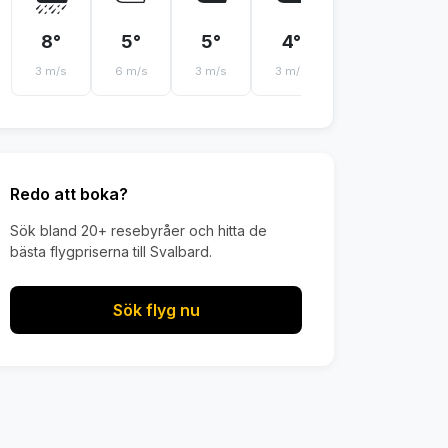
8°
5°
5°
4°
2°
3 m/s
6 m/s
3 m/s
3 m/s
3 m/s
4 
Redo att boka?
Sök bland 20+ resebyråer och hitta de
bästa flygpriserna till Svalbard.
Sök flyg nu