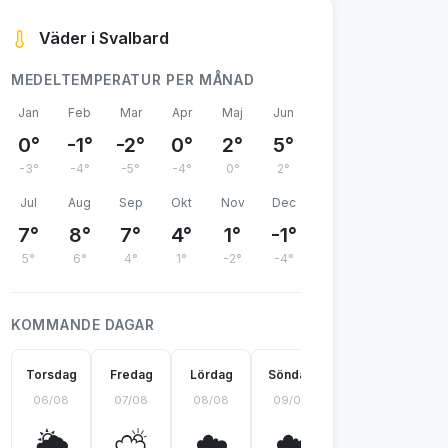
Väder i Svalbard
MEDELTEMPERATUR PER MÅNAD
Jan
Feb
Mar
Apr
Maj
Jun
0°
-1°
-2°
0°
2°
5°
-3°
-4°
-5°
-4°
0°
2°
Jul
Aug
Sep
Okt
Nov
Dec
7°
8°
7°
4°
1°
-1°
5°
6°
4°
1°
-2°
-4°
KOMMANDE DAGAR
Torsdag
Fredag
Lördag
Söndag
Måndag
Ti
06/08
07/08
08/08
09/08
10/08
11
🌦️
⛅
☁️
☁️
⛅
