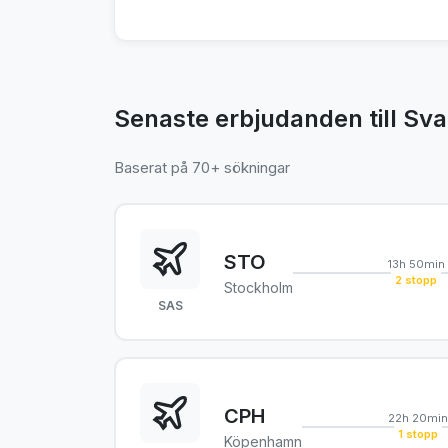
Senaste erbjudanden till Sva
Baserat på 70+ sökningar
STO
13h 50min
2 stopp
Stockholm
SAS
CPH
22h 20min
1 stopp
Köpenhamn