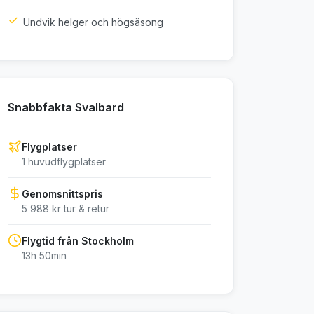
Undvik helger och högsäsong
Snabbfakta Svalbard
Flygplatser
1 huvudflygplatser
Genomsnittspris
5 988 kr tur & retur
Flygtid från Stockholm
13h 50min