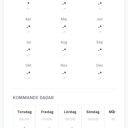
°
-°
-°
°
-°
-°
Apr
Maj
Jun
-°
-°
-°
-°
-°
-°
Jul
Aug
Sep
-°
-°
-°
-°
-°
-°
Okt
Nov
Dec
-°
-°
-°
-°
-°
-°
KOMMANDE DAGAR
Torsdag
Fredag
Lördag
Söndag
Måndag
06/08
07/08
08/08
09/08
10/08