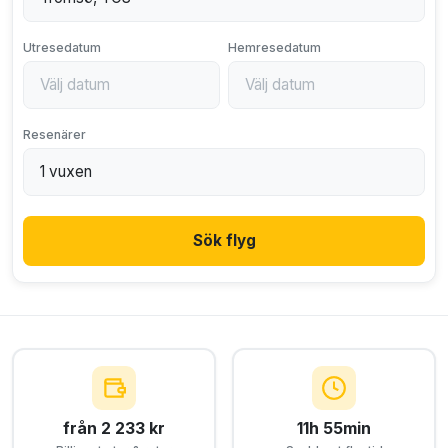
Utresedatum
Hemresedatum
Resenärer
Sök flyg
från 2 233 kr
11h 55min