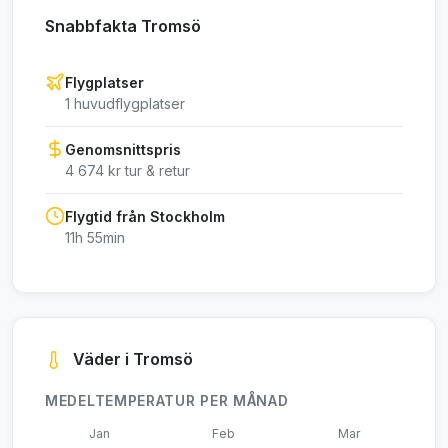
Snabbfakta Tromsö
Flygplatser
1 huvudflygplatser
Genomsnittspris
4 674 kr tur & retur
Flygtid från Stockholm
11h 55min
Väder i Tromsö
MEDELTEMPERATUR PER MÅNAD
Jan
Feb
Mar