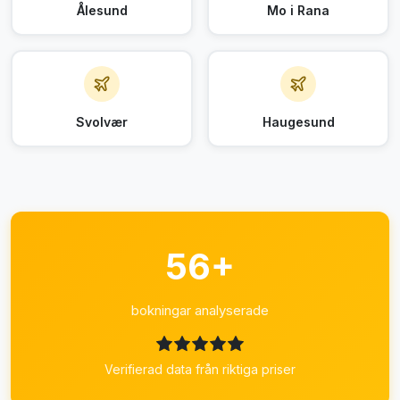
Ålesund
Mo i Rana
Svolvær
Haugesund
56+
bokningar analyserade
Verifierad data från riktiga priser