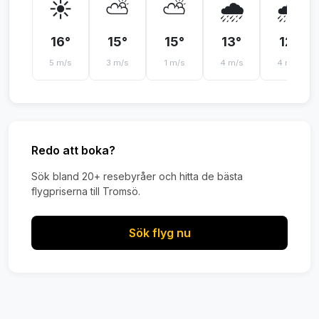
☀️
⛅
⛅
🌧️
🌧️
16°
15°
15°
13°
12°
5 m/s
3 m/s
1 m/s
4 m/s
4 m/s
Redo att boka?
Sök bland 20+ resebyråer och hitta de bästa
flygpriserna till Tromsö.
Sök flyg nu