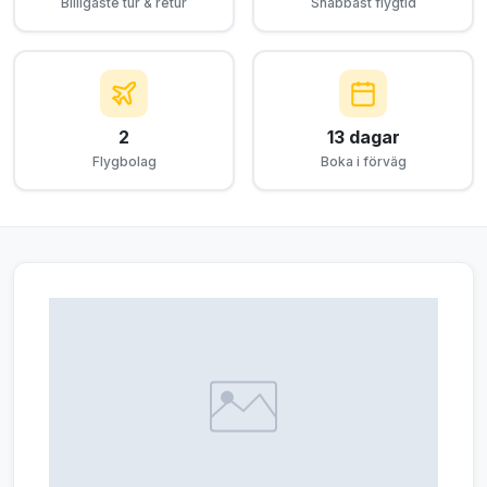
Billigaste tur & retur
Snabbast flygtid
2
13 dagar
Flygbolag
Boka i förväg