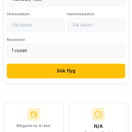
Utresedatum
Hemresedatum
Resenärer
Sök flyg
N/A
Billigaste tur & retur