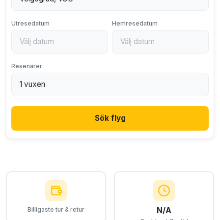
Utresedatum
Hemresedatum
Resenärer
Sök flyg
N/A
Billigaste tur & retur