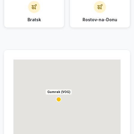
Bratsk
Rostov-na-Donu
Gumrak (VOG)