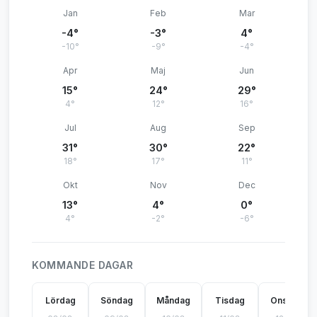
Jan
Feb
Mar
-4°
-3°
4°
-10°
-9°
-4°
Apr
Maj
Jun
15°
24°
29°
4°
12°
16°
Jul
Aug
Sep
31°
30°
22°
18°
17°
11°
Okt
Nov
Dec
13°
4°
0°
4°
-2°
-6°
KOMMANDE DAGAR
Lördag
Söndag
Måndag
Tisdag
Onsdag