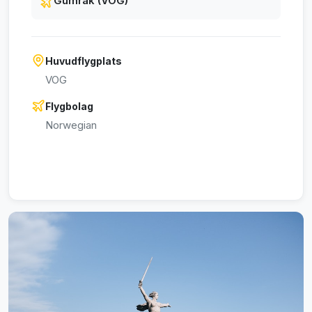
Gumrak (VOG)
Huvudflygplats
VOG
Flygbolag
Norwegian