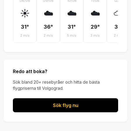
08/08
09/08
10/08
11/08
12/08
☀️
☁️
☁️
☁️
⛅
31°
36°
31°
29°
31°
2 m/s
2 m/s
5 m/s
3 m/s
2 m/s
Redo att boka?
Sök bland 20+ resebyråer och hitta de bästa
flygpriserna till Volgograd.
Sök flyg nu