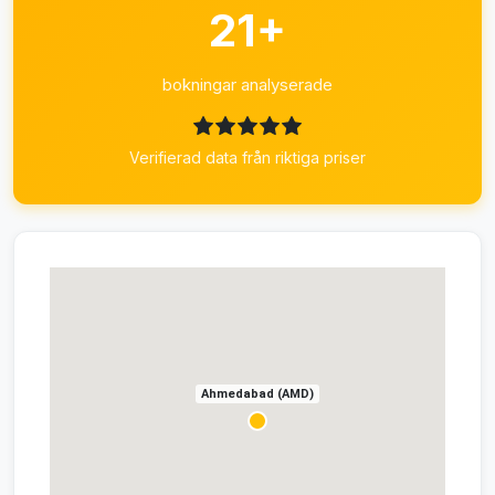
21+
bokningar analyserade
Verifierad data från riktiga priser
Ahmedabad (AMD)