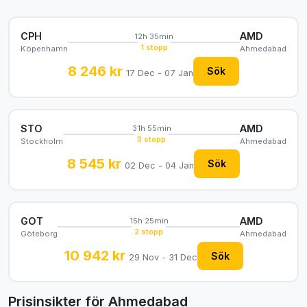
CPH
AMD
12h 35min
1 stopp
Köpenhamn
Ahmedabad
8 246 kr
Sök
17 Dec - 07 Jan
STO
AMD
31h 55min
3 stopp
Stockholm
Ahmedabad
8 545 kr
Sök
02 Dec - 04 Jan
GOT
AMD
15h 25min
2 stopp
Göteborg
Ahmedabad
10 942 kr
Sök
29 Nov - 31 Dec
Prisinsikter för Ahmedabad