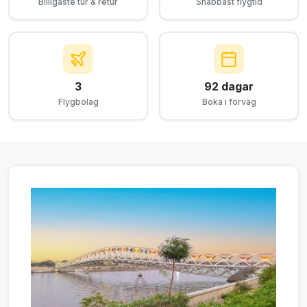
Billigaste tur & retur
Snabbast flygtid
3
92 dagar
Flygbolag
Boka i förväg