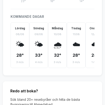
23°
18°
14°
KOMMANDE DAGAR
Lördag
Söndag
Måndag
Tisdag
Onsdag
08/08
09/08
10/08
11/08
12/08
🌤️
🌤️
🌧️
☁️
☁️
28°
33°
32°
28°
28°
3 m/s
4 m/s
3 m/s
3 m/s
1 m/s
Redo att boka?
Sök bland 20+ resebyråer och hitta de bästa
flygpriserna till Ahmedabad.