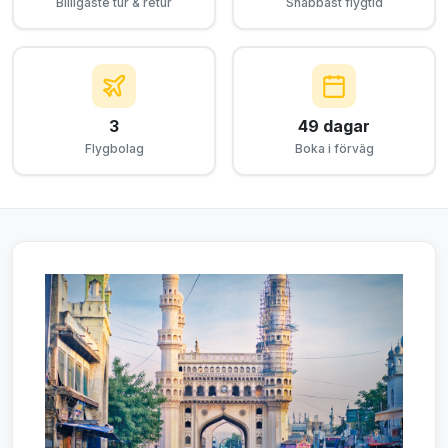
Billigaste tur & retur
Snabbast flygtid
3
49 dagar
Flygbolag
Boka i förväg