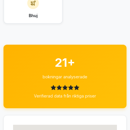
Bhuj
21+
bokningar analyserade
Verifierad data från riktiga priser