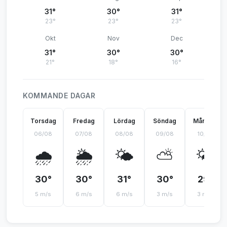
31°
30°
31°
23°
23°
23°
Okt
Nov
Dec
31°
30°
30°
21°
18°
16°
KOMMANDE DAGAR
Torsdag
Fredag
Lördag
Söndag
Måndag
06/08
07/08
08/08
09/08
10/08
🌧️
🌦️
🌤️
⛅
🌤️
30°
30°
31°
30°
29°
5 m/s
6 m/s
6 m/s
3 m/s
3 m/s