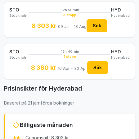
STO
HYD
32h 50min
3 stopp
Stockholm
Hyderabad
8 303 kr
Sök
09 Jul - 18 Aug
STO
HYD
12h 40min
1 stopp
Stockholm
Hyderabad
8 380 kr
Sök
16 Apr - 30 Apr
Prisinsikter för Hyderabad
Baserat på 21 jämförda bokningar
Billigaste månaden
Juli
– Genomsnitt 8 303 kr