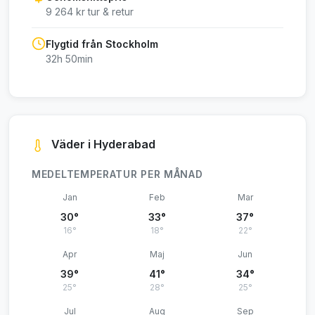
9 264 kr tur & retur
Flygtid från Stockholm
32h 50min
Väder i Hyderabad
MEDELTEMPERATUR PER MÅNAD
Jan
Feb
Mar
30°
33°
37°
16°
18°
22°
Apr
Maj
Jun
39°
41°
34°
25°
28°
25°
Jul
Aug
Sep