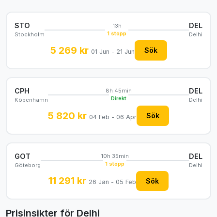
STO
DEL
13h
1 stopp
Stockholm
Delhi
5 269 kr
Sök
01 Jun - 21 Jun
CPH
DEL
8h 45min
Direkt
Köpenhamn
Delhi
5 820 kr
Sök
04 Feb - 06 Apr
GOT
DEL
10h 35min
1 stopp
Göteborg
Delhi
11 291 kr
Sök
26 Jan - 05 Feb
Prisinsikter för Delhi