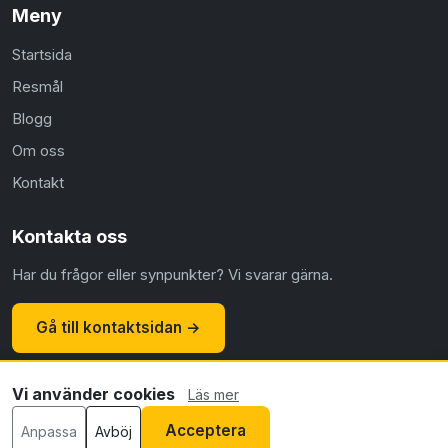
Meny
Startsida
Resmål
Blogg
Om oss
Kontakt
Kontakta oss
Har du frågor eller synpunkter? Vi svarar gärna.
Gå till kontaktsidan →
Vi använder cookies
Läs mer
© 2026 Flyg.nu ·
Om oss
·
Kontakt
·
Integritetspolicy
·
Acceptera
Anpassa
Avböj