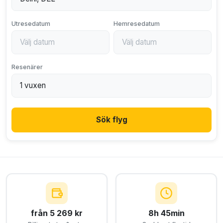
Utresedatum
Hemresedatum
Resenärer
Sök flyg
från 5 269 kr
8h 45min