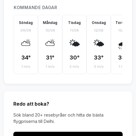
KOMMANDE DAGAR
Söndag
Måndag
Tisdag
Onsdag
Torsdag
09/08
10/08
11/08
12/08
13/08
⛅
⛅
🌤️
🌤️
🌧️
34°
31°
30°
33°
33°
1 m/s
1 m/s
2 m/s
0 m/s
1 m/s
Redo att boka?
Sök bland 20+ resebyråer och hitta de bästa
flygpriserna till Delhi.