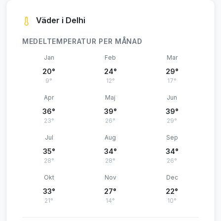
Väder i Delhi
MEDELTEMPERATUR PER MÅNAD
Jan
Feb
Mar
20°
24°
29°
9°
12°
17°
Apr
Maj
Jun
36°
39°
39°
23°
26°
29°
Jul
Aug
Sep
35°
34°
34°
28°
28°
26°
Okt
Nov
Dec
33°
27°
22°
21°
14°
10°