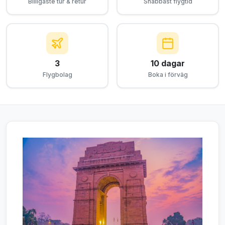
Billigaste tur & retur
Snabbast flygtid
3
10 dagar
Flygbolag
Boka i förväg