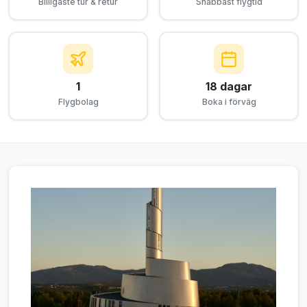
Billigaste tur & retur
Snabbast flygtid
1
18 dagar
Flygbolag
Boka i förväg