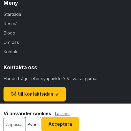
Meny
Startsida
Resmål
Blogg
Om oss
Kontakt
Kontakta oss
Har du frågor eller synpunkter? Vi svarar gärna.
Gå till kontaktsidan →
Vi använder cookies
Läs mer
© 2026 Flyg.nu ·
Om oss
·
Kontakt
·
Integritetspolicy
·
Acceptera
Anpassa
Avböj
Cookiepolicy
·
Redaktionell policy