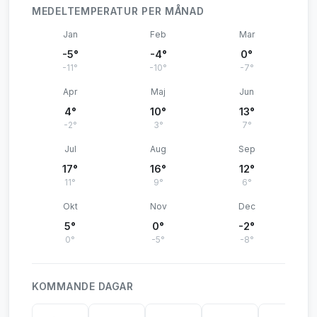
MEDELTEMPERATUR PER MÅNAD
Jan
Feb
Mar
-5°
-4°
0°
-11°
-10°
-7°
Apr
Maj
Jun
4°
10°
13°
-2°
3°
7°
Jul
Aug
Sep
17°
16°
12°
11°
9°
6°
Okt
Nov
Dec
5°
0°
-2°
0°
-5°
-8°
KOMMANDE DAGAR