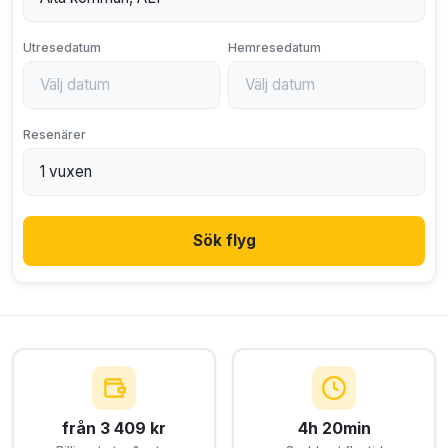
Utresedatum
Hemresedatum
Resenärer
Sök flyg
från 3 409 kr
4h 20min