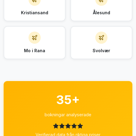
Kristiansand
Ålesund
Mo i Rana
Svolvær
35+
bokningar analyserade
Verifierad data från riktiga priser