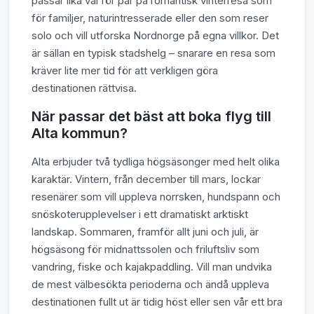
passar lika väl för par på romantisk vinterresa som
för familjer, naturintresserade eller den som reser
solo och vill utforska Nordnorge på egna villkor. Det
är sällan en typisk stadshelg – snarare en resa som
kräver lite mer tid för att verkligen göra
destinationen rättvisa.
När passar det bäst att boka flyg till
Alta kommun?
Alta erbjuder två tydliga högsäsonger med helt olika
karaktär. Vintern, från december till mars, lockar
resenärer som vill uppleva norrsken, hundspann och
snöskoterupplevelser i ett dramatiskt arktiskt
landskap. Sommaren, framför allt juni och juli, är
högsäsong för midnattssolen och friluftsliv som
vandring, fiske och kajakpaddling. Vill man undvika
de mest välbesökta perioderna och ändå uppleva
destinationen fullt ut är tidig höst eller sen vår ett bra