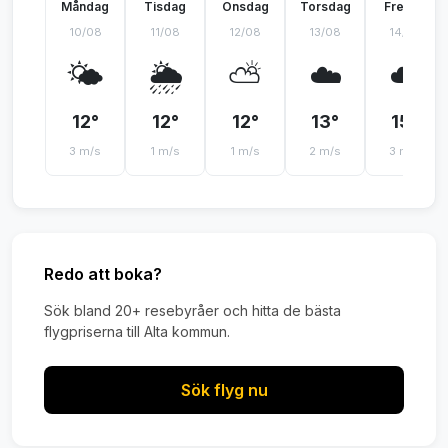
Måndag
Tisdag
Onsdag
Torsdag
Fredag
10/08
11/08
12/08
13/08
14/08
🌤️
🌦️
⛅
☁️
☁️
12°
12°
12°
13°
15°
3 m/s
1 m/s
1 m/s
2 m/s
3 m/s
Redo att boka?
Sök bland 20+ resebyråer och hitta de bästa
flygpriserna till Alta kommun.
Sök flyg nu