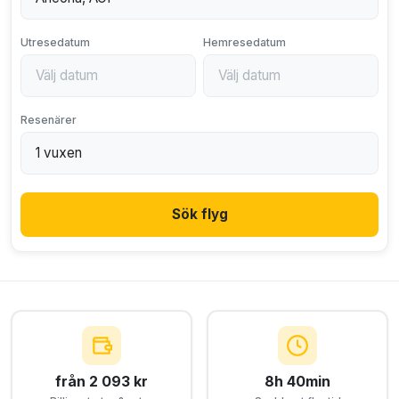
Utresedatum
Hemresedatum
Resenärer
Sök flyg
från 2 093 kr
8h 40min