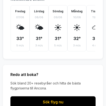
Fredag
Lördag
Söndag
Måndag
Tisdag
07/08
08/08
09/08
10/08
11/08
🌤️
🌤️
☀️
☀️
⛅
33°
31°
31°
32°
32°
5 m/s
3 m/s
5 m/s
3 m/s
4 m/s
Redo att boka?
Sök bland 20+ resebyråer och hitta de bästa
flygpriserna till Ancona.
Sök flyg nu