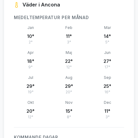
Väder i Ancona
MEDELTEMPERATUR PER MÅNAD
Jan
Feb
Mar
10°
11°
14°
2°
3°
5°
Apr
Maj
Jun
18°
22°
27°
9°
12°
17°
Jul
Aug
Sep
29°
29°
25°
19°
20°
16°
Okt
Nov
Dec
20°
15°
11°
12°
8°
3°
KOMMANDE DAGAR