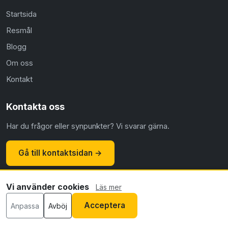
Startsida
Resmål
Blogg
Om oss
Kontakt
Kontakta oss
Har du frågor eller synpunkter? Vi svarar gärna.
Gå till kontaktsidan →
Vi använder cookies
Läs mer
© 2026 Flyg.nu ·
Om oss
·
Kontakt
·
Integritetspolicy
·
Acceptera
Anpassa
Avböj
Cookiepolicy
·
Redaktionell policy