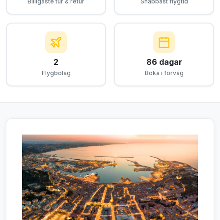
Billigaste tur & retur
Snabbast flygtid
2
86 dagar
Flygbolag
Boka i förväg