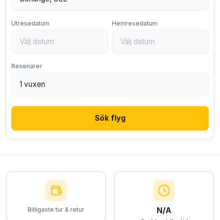
Utresedatum
Hemresedatum
Resenärer
Sök flyg
N/A
Billigaste tur & retur