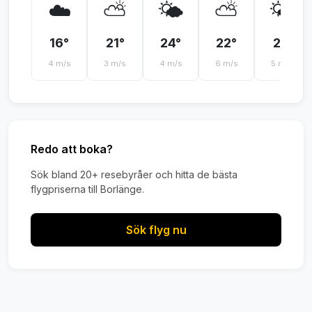
☁️
⛅
🌤️
⛅
🌤️
16°
21°
24°
22°
21°
4 m/s
3 m/s
4 m/s
6 m/s
5 m/s
Redo att boka?
Sök bland 20+ resebyråer och hitta de bästa
flygpriserna till Borlänge.
Sök flyg nu