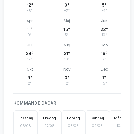
-2°
0°
5°
-8°
-7°
-4°
Apr
Maj
Jun
11°
16°
22°
0°
5°
10°
Jul
Aug
Sep
24°
21°
16°
12°
10°
7°
Okt
Nov
Dec
9°
3°
1°
2°
-2°
-5°
KOMMANDE DAGAR
Torsdag
Fredag
Lördag
Söndag
Måndag
06/08
07/08
08/08
09/08
10/08