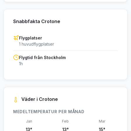
Snabbfakta Crotone
Flygplatser
1 huvudflygplatser
Flygtid från Stockholm
1h
Väder i Crotone
MEDELTEMPERATUR PER MÅNAD
Jan
Feb
Mar
13°
13°
15°