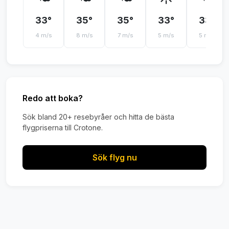
33°
35°
35°
33°
33°
4 m/s
8 m/s
7 m/s
5 m/s
5 m/s
Redo att boka?
Sök bland 20+ resebyråer och hitta de bästa
flygpriserna till Crotone.
Sök flyg nu