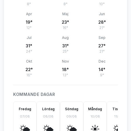
8°
8°
10°
Apr
Maj
Jun
19°
23°
28°
12°
16°
21°
Jul
Aug
Sep
31°
31°
27°
24°
25°
21°
Okt
Nov
Dec
22°
18°
14°
16°
13°
9°
KOMMANDE DAGAR
Fredag
Lördag
Söndag
Måndag
Tisdag
07/08
08/08
09/08
10/08
11/08
🌤️
🌤️
🌤️
☀️
🌤️