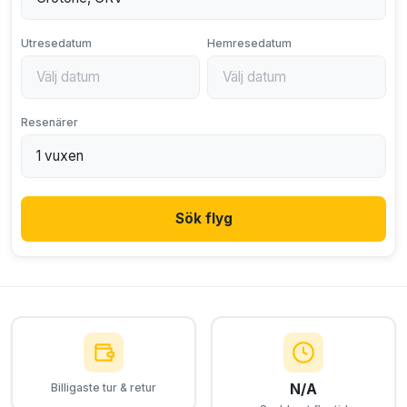
Utresedatum
Hemresedatum
Resenärer
Sök flyg
N/A
Billigaste tur & retur