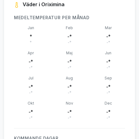
Väder i Oriximina
MEDELTEMPERATUR PER MÅNAD
Jan
Feb
Mar
°
-°
-°
°
-°
-°
Apr
Maj
Jun
-°
-°
-°
-°
-°
-°
Jul
Aug
Sep
-°
-°
-°
-°
-°
-°
Okt
Nov
Dec
-°
-°
-°
-°
-°
-°
KOMMANDE DAGAR