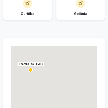
Curitiba
Goiânia
Trombetas (TMT)