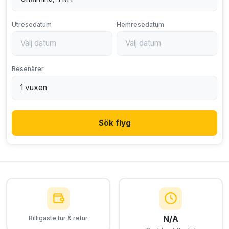
Utresedatum
Hemresedatum
Resenärer
Sök flyg
N/A
Billigaste tur & retur