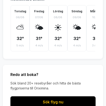
Torsdag
Fredag
Lördag
Söndag
Måndag
06/08
07/08
08/08
09/08
10/08
⛅
🌤️
☀️
🌤️
🌤️
32°
31°
32°
32°
31°
5 m/s
4 m/s
4 m/s
4 m/s
3 m/s
Redo att boka?
Sök bland 20+ resebyråer och hitta de bästa
flygpriserna till Oriximina.
Sök flyg nu