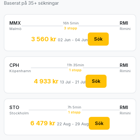
Baserat på 35+ sökningar
MMX
RMI
16h 5min
3 stopp
Malmö
Rimini
3 560 kr
Sök
02 Jun - 04 Jun
CPH
RMI
11h 35min
1 stopp
Köpenhamn
Rimini
4 933 kr
Sök
13 Jul - 21 Jul
STO
RMI
7h 5min
1 stopp
Stockholm
Rimini
6 479 kr
Sök
22 Aug - 29 Aug