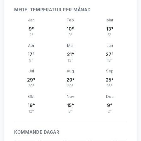
MEDELTEMPERATUR PER MÅNAD
Jan
Feb
Mar
9°
10°
13°
2°
3°
5°
Apr
Maj
Jun
17°
21°
27°
9°
13°
18°
Jul
Aug
Sep
29°
29°
25°
20°
20°
16°
Okt
Nov
Dec
19°
15°
9°
12°
8°
2°
KOMMANDE DAGAR