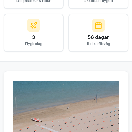
Billigaste tur & retur
Snabbast flygtid
3
56 dagar
Flygbolag
Boka i förväg