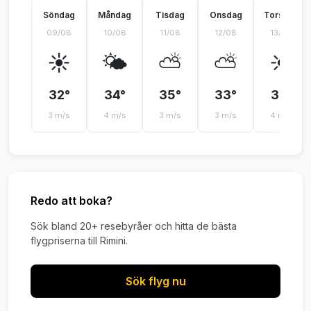
Söndag
Måndag
Tisdag
Onsdag
Torsdag
09/08
10/08
11/08
12/08
13/08
☀️
🌤️
⛅
⛅
☀️
32°
34°
35°
33°
32°
3 m/s
4 m/s
3 m/s
3 m/s
4 m/s
Redo att boka?
Sök bland 20+ resebyråer och hitta de bästa
flygpriserna till Rimini.
Sök flyg nu