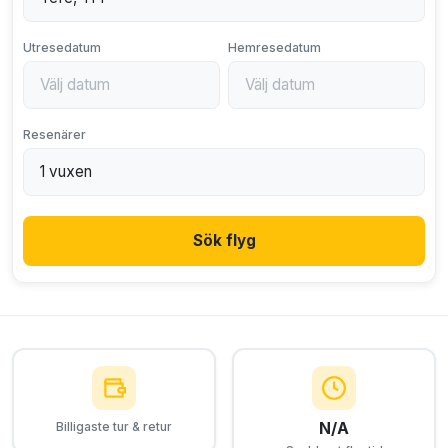
Utresedatum
Hemresedatum
Resenärer
Sök flyg
N/A
Billigaste tur & retur