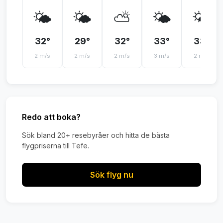
🌤️
🌤️
⛅
🌤️
🌤️
32°
29°
32°
33°
33°
2 m/s
2 m/s
2 m/s
3 m/s
2 m/s
Redo att boka?
Sök bland 20+ resebyråer och hitta de bästa
flygpriserna till Tefe.
Sök flyg nu