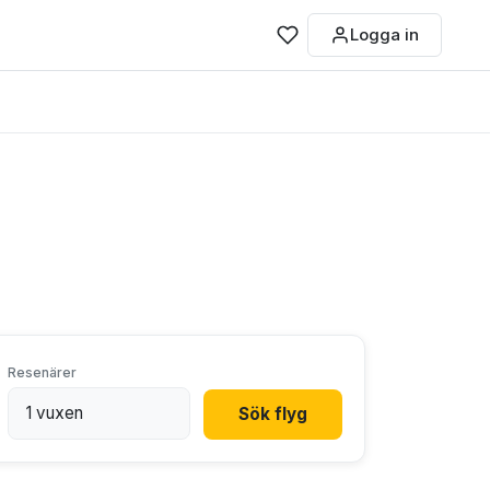
Logga in
Resenärer
Sök flyg