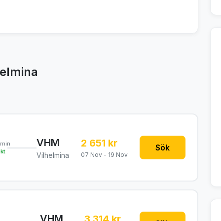
helmina
VHM
2 651 kr
0min
Sök
ekt
Vilhelmina
07 Nov - 19 Nov
VHM
3 314 kr