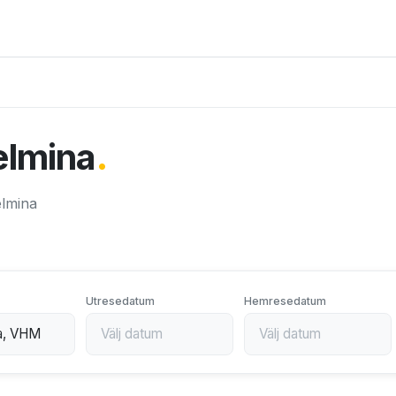
helmina
.
helmina
Utresedatum
Hemresedatum