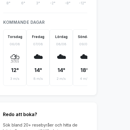
8°
6°
3°
-2°
-8°
-12°
KOMMANDE DAGAR
Torsdag
Fredag
Lördag
Söndag
Måndag
Ti
06/08
07/08
08/08
09/08
10/08
11
⛈️
☁️
☁️
☁️
🌧️
12°
14°
14°
18°
14°
1
3 m/s
8 m/s
2 m/s
4 m/s
4 m/s
5 
Redo att boka?
Sök bland 20+ resebyråer och hitta de