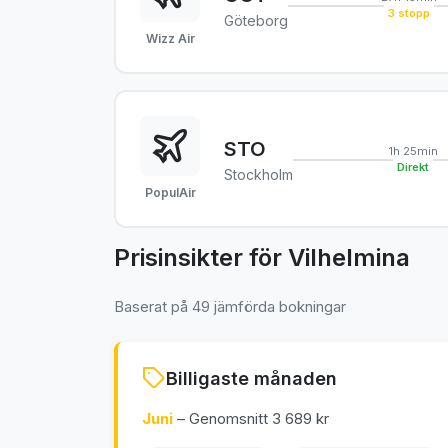
3 stopp
Göteborg
Wizz Air
STO
1h 25min
Direkt
Stockholm
PopulAir
Prisinsikter för Vilhelmina
Baserat på 49 jämförda bokningar
Billigaste månaden
Juni
– Genomsnitt 3 689 kr