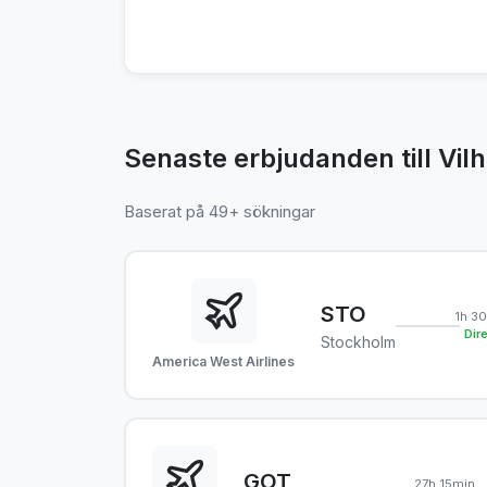
Senaste erbjudanden till Vil
Baserat på 49+ sökningar
STO
1h 3
Dir
Stockholm
America West Airlines
GOT
27h 15min