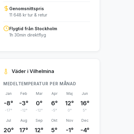
Genomsnittspris
11 648 kr tur & retur
Flygtid från Stockholm
1h 30min direktflyg
Väder i Vilhelmina
MEDELTEMPERATUR PER MÅNAD
Jan
Feb
Mar
Apr
Maj
Jun
-8°
-3°
0°
6°
12°
16°
-17°
-12°
-12°
-5°
0°
5°
Jul
Aug
Sep
Okt
Nov
Dec
20°
17°
12°
5°
-1°
-4°