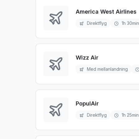
America West Airlines
Direktflyg
1h 30min
Wizz Air
Med mellanlandning
PopulAir
Direktflyg
1h 25min