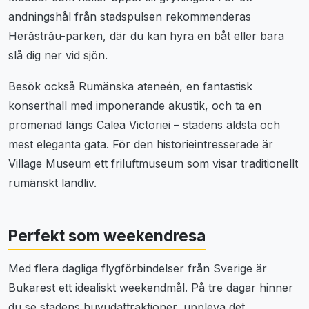
andningshål från stadspulsen rekommenderas
Herăstrău-parken, där du kan hyra en båt eller bara
slå dig ner vid sjön.
Besök också Rumänska ateneén, en fantastisk
konserthall med imponerande akustik, och ta en
promenad längs Calea Victoriei – stadens äldsta och
mest eleganta gata. För den historieintresserade är
Village Museum ett friluftmuseum som visar traditionellt
rumänskt landliv.
Perfekt som weekendresa
Med flera dagliga flygförbindelser från Sverige är
Bukarest ett idealiskt weekendmål. På tre dagar hinner
du se stadens huvudattraktioner, uppleva det