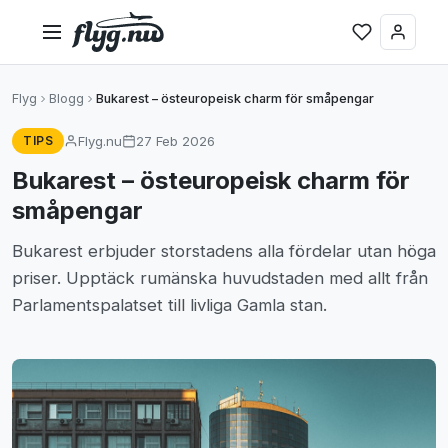
Flyg
Blogg
Bukarest – östeuropeisk charm för småpengar
Flyg.nu
27 Feb 2026
TIPS
Bukarest – östeuropeisk charm för
småpengar
Bukarest erbjuder storstadens alla fördelar utan höga
priser. Upptäck rumänska huvudstaden med allt från
Parlamentspalatset till livliga Gamla stan.