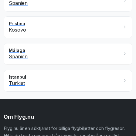
Spanien
Pristina
Kosovo
Málaga
Spanien
Istanbul
Turkiet
Om Flyg.nu
Flyg.nu är en söktjänst för billiga flygbiljetter och flygresor.
Hitta de bästa priserna från svenska resebyråer i realtid –