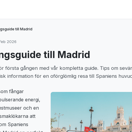
gsguide till Madrid
 Feb 2026
ngsguide till Madrid
r första gången med vår kompletta guide. Tips om sevär
k information för en oförglömlig resa till Spaniens huvu
 som fångar
pulserande energi,
nstmuseer och en
smaklökarna att
Som Spaniens