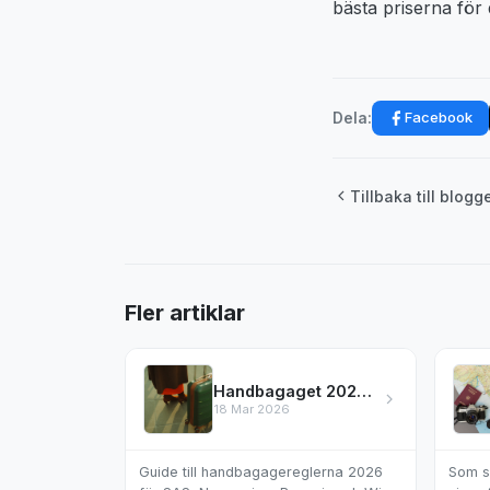
bästa priserna för 
Facebook
Dela:
Tillbaka till blogg
Fler artiklar
Handbagaget 2026 – reglerna hos SAS, Norwegian & mer
18 Mar 2026
Guide till handbagagereglerna 2026
Som s