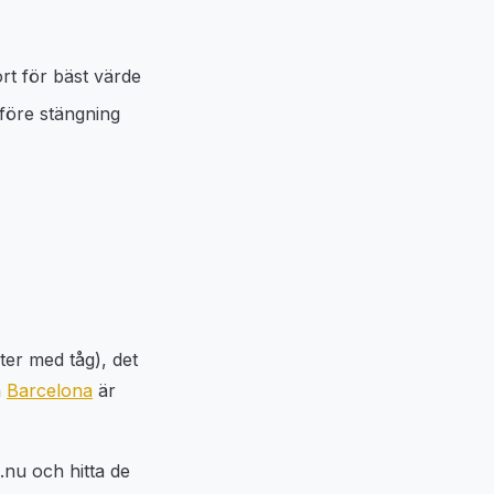
ort för bäst värde
 före stängning
ter med tåg), det
n
Barcelona
är
.nu och hitta de