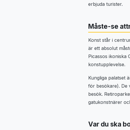
erbjuda turister.
Måste-se attr
Konst står i centr
är ett absolut mås
Picassos ikoniska 
konstupplevelse.
Kungliga palatset 
för besökare). De 
besök. Retiroparke
gatukonstnärer oc
Var du ska b