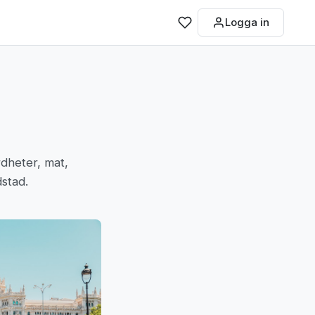
Logga in
dheter, mat,
dstad.