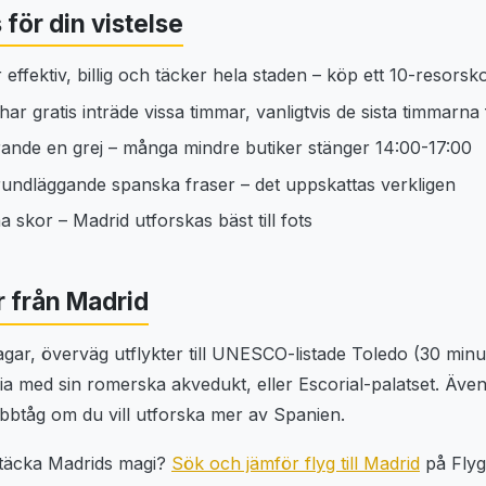
 för din vistelse
ffektiv, billig och täcker hela staden – köp ett 10-resorsk
r gratis inträde vissa timmar, vanligtvis de sista timmarna
arande en grej – många mindre butiker stänger 14:00-17:00
rundläggande spanska fraser – det uppskattas verkligen
skor – Madrid utforskas bäst till fots
r från Madrid
gar, överväg utflykter till UNESCO-listade Toledo (30 minu
ia med sin romerska akvedukt, eller Escorial-palatset. Äve
abbtåg om du vill utforska mer av Spanien.
ptäcka Madrids magi?
Sök och jämför flyg till Madrid
på Flyg