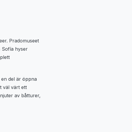
seer. Pradomuseet
 Sofía hyser
plett
 en del är öppna
väl värt ett
njuter av båtturer,