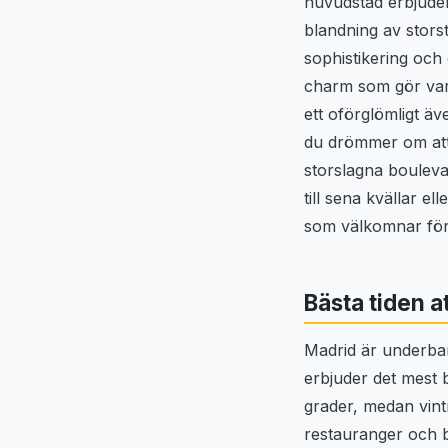
huvudstad erbjude
blandning av stors
sophistikering och
charm som gör varj
ett oförglömligt äv
du drömmer om att
storslagna bouleva
till sena kvällar e
som välkomnar fö
Bästa tiden a
Madrid är underbar
erbjuder det mest 
grader, medan vint
restauranger och b