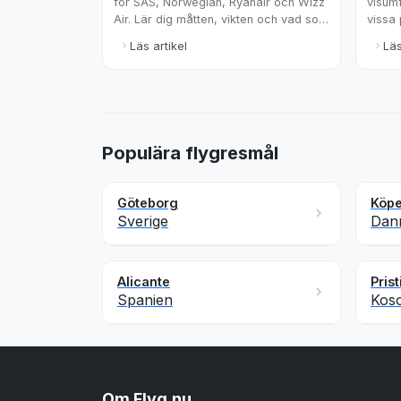
för SAS, Norwegian, Ryanair och Wizz
visumf
Air. Lär dig måtten, vikten och vad som
vissa
ingår i din biljett för att undvika extra
fortfa
Läs artikel
Läs
kostnader.
reseg
Populära flygresmål
Göteborg
Köp
Sverige
Dan
Alicante
Prist
Spanien
Kos
Om Flyg.nu