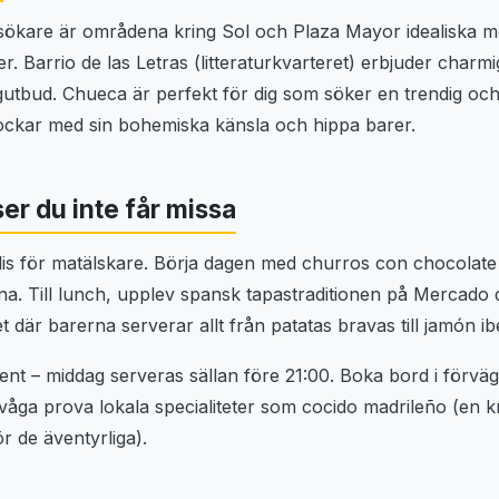
ökare är områdena kring Sol och Plaza Mayor idealiska me
ner. Barrio de las Letras (litteraturkvarteret) erbjuder char
utbud. Chueca är perfekt för dig som söker en trendig och l
ckar med sin bohemiska känsla och hippa barer.
er du inte får missa
dis för matälskare. Börja dagen med churros con chocolat
rna. Till lunch, upplev spansk tapastraditionen på Mercado 
et där barerna serverar allt från patatas bravas till jamón ib
ent – middag serveras sällan före 21:00. Boka bord i förvä
åga prova lokala specialiteter som cocido madrileño (en kra
r de äventyrliga).