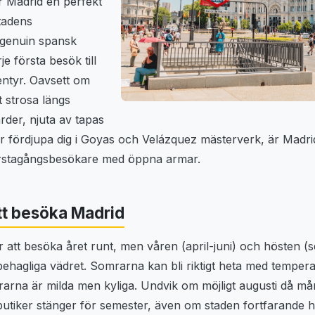
r Madrid en perfekt
tadens
 genuin spansk
e första besök till
entyr. Oavsett om
 strosa längs
rder, njuta av tapas
ller fördjupa dig i Goyas och Velázquez mästerverk, är Madri
rstagångsbesökare med öppna armar.
tt besöka Madrid
 att besöka året runt, men våren (april-juni) och hösten 
behagliga vädret. Somrarna kan bli riktigt heta med temper
rarna är milda men kyliga. Undvik om möjligt augusti då må
utiker stänger för semester, även om staden fortfarande h