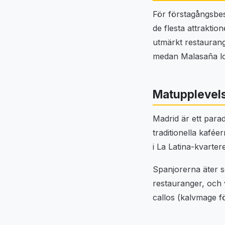
För förstagångsbes
de flesta attraktio
utmärkt restaurang
medan Malasaña lo
Matupplevels
Madrid är ett para
traditionella kafée
i La Latina-kvarter
Spanjorerna äter s
restauranger, och v
callos (kalvmage fö