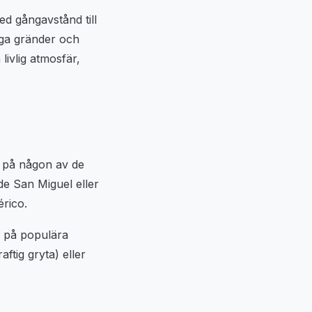
d gångavstånd till
miga gränder och
ivlig atmosfär,
e på någon av de
de San Miguel eller
érico.
g på populära
ftig gryta) eller