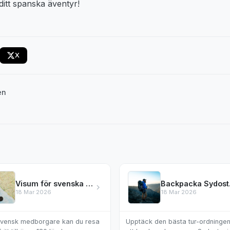
ditt spanska äventyr!
X
en
Visum för svenska medborgare – vilka länder kräver det?
Backpa
18 Mar 2026
18 Mar 2026
vensk medborgare kan du resa
Upptäck den bästa tur-ordningen