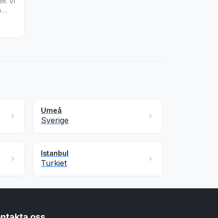
n. Vi
e
glömlig
Umeå
Sverige
Istanbul
Turkiet
ntakta oss