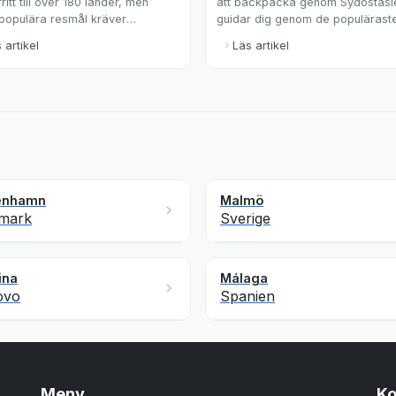
ritt till över 180 länder, men
att backpacka genom Sydostasie
 populära resmål kräver
guidar dig genom de populärast
rande visum eller elektroniskt
rutterna och ger tips för en oför
 artikel
Läs artikel
odkännande.
resa.
enhamn
Malmö
mark
Sverige
ina
Málaga
ovo
Spanien
Meny
Ko