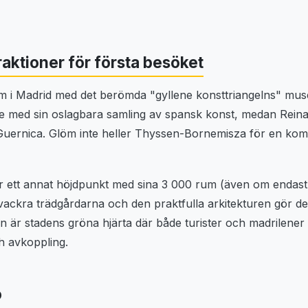
aktioner för första besöket
um i Madrid med det berömda "gyllene konsttriangelns" mu
te med sin oslagbara samling av spansk konst, medan Reina
Guernica. Glöm inte heller Thyssen-Bornemisza för en kom
är ett annat höjdpunkt med sina 3 000 rum (även om endast
vackra trädgårdarna och den praktfulla arkitekturen gör det 
n är stadens gröna hjärta där både turister och madrilener 
h avkoppling.
o