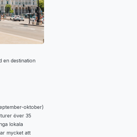
d en destination
(september-oktober)
aturer över 35
nga lokala
ar mycket att