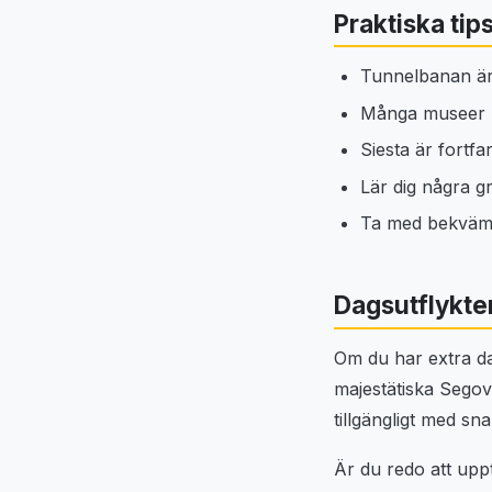
Praktiska tips
Tunnelbanan är e
Många museer ha
Siesta är fortf
Lär dig några g
Ta med bekväma 
Dagsutflykte
Om du har extra da
majestätiska Segov
tillgängligt med sn
Är du redo att up