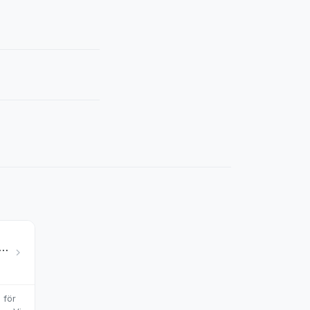
cka Sydostasien — bästa tur-ordningen
 för