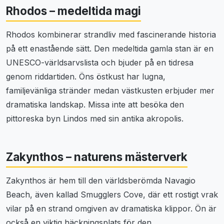
Rhodos – medeltida magi
Rhodos kombinerar strandliv med fascinerande historia
på ett enastående sätt. Den medeltida gamla stan är en
UNESCO-världsarvslista och bjuder på en tidresa
genom riddartiden. Öns östkust har lugna,
familjevänliga stränder medan västkusten erbjuder mer
dramatiska landskap. Missa inte att besöka den
pittoreska byn Lindos med sin antika akropolis.
Zakynthos – naturens mästerverk
Zakynthos är hem till den världsberömda Navagio
Beach, även kallad Smugglers Cove, där ett rostigt vrak
vilar på en strand omgiven av dramatiska klippor. Ön är
också en viktig häckningsplats för den