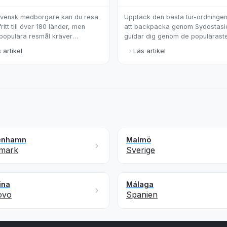
vensk medborgare kan du resa
Upptäck den bästa tur-ordningen
ritt till över 180 länder, men
att backpacka genom Sydostasie
 populära resmål kräver
guidar dig genom de populärast
rande visum eller elektroniskt
rutterna och ger tips för en oför
 artikel
Läs artikel
odkännande.
resa.
enhamn
Malmö
mark
Sverige
ina
Málaga
ovo
Spanien