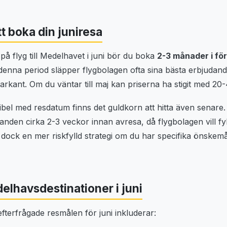
tt boka din juniresa
s på flyg till Medelhavet i juni bör du boka
2-3 månader i fö
denna period släpper flygbolagen ofta sina bästa erbjudan
arkant. Om du väntar till maj kan priserna ha stigit med 20
ibel med resdatum finns det guldkorn att hitta även senare. 
nden cirka 2-3 veckor innan avresa, då flygbolagen vill fyl
r dock en mer riskfylld strategi om du har specifika önskem
elhavsdestinationer i juni
fterfrågade resmålen för juni inkluderar: