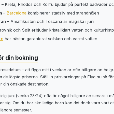
a
– Kreta, Rhodos och Korfu bjuder på perfekt badväder och
n
–
Barcelona
kombinerar stadsliv med strandnöjen
eran
– Amalfikusten och Toscana är magiska i juni
ovnik och Split erbjuder kristallklart vatten och kulturhisto
rn
har nästan garanterat solsken och varmt vatten
ör din bokning
resedatum – att flyga mitt i veckan är ofta billigare än helg
de lägsta priserna. Ställ in prisvarningar på Flyg.nu så får
r din önskade destination.
idig juni (vecka 23-24) ofta är något billigare än senare i 
 sig. Om du har skollediga barn kan det dock vara värt att 
längre semester.