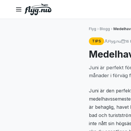
Flyg
Blogg
Medelhavet
Flyg.nu
16
TIPS
Medelhave
Juni är perfekt f
månader i förväg f
Juni är den perfe
medelhavssemeste
är behaglig, havet
bad och turiststr
inte nått sin högs