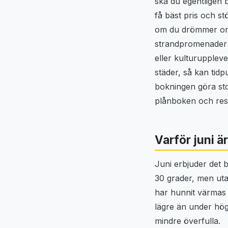
ska du egentligen b
få bäst pris och st
om du drömmer o
strandpromenader 
eller kulturupplevel
städer, så kan tidp
bokningen göra sto
plånboken och res
Varför juni ä
Juni erbjuder det 
30 grader, men uta
har hunnit värmas 
lägre än under hö
mindre överfulla.