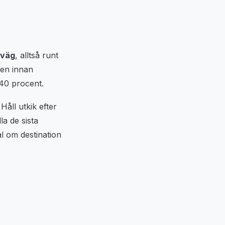
rväg
, alltså runt
den innan
-40 procent.
Håll utkik efter
la de sista
ål om destination