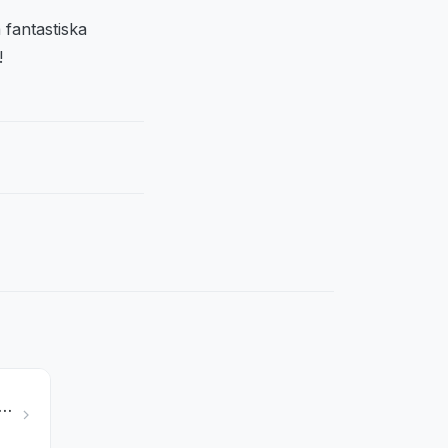
fantastiska
!
cka Sydostasien — bästa tur-ordningen