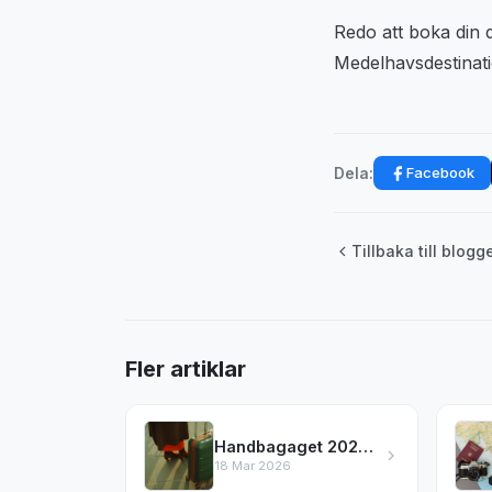
Redo att boka din 
Medelhavsdestinatio
Facebook
Dela:
Tillbaka till blogg
Fler artiklar
Handbagaget 2026 – reglerna hos SAS, Norwegian & mer
18 Mar 2026