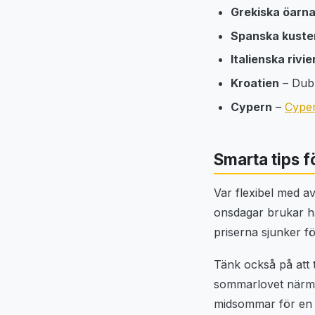
Grekiska öarn
Spanska kuste
Italienska rivi
Kroatien
– Dubr
Cypern
–
Cype
Smarta tips f
Var flexibel med av
onsdagar brukar ha 
priserna sjunker fö
Tänk också på att t
sommarlovet närmar
midsommar för en 