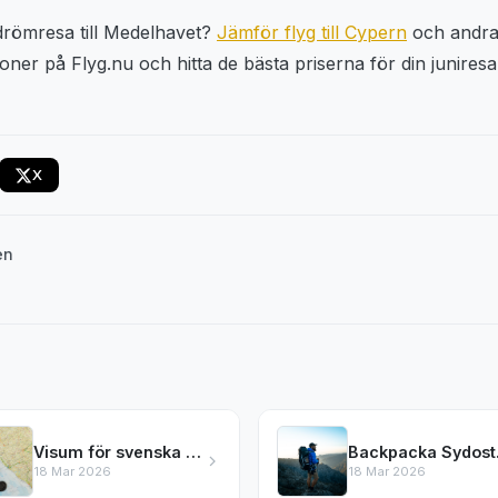
drömresa till Medelhavet?
Jämför flyg till Cypern
och andra 
ner på Flyg.nu och hitta de bästa priserna för din juniresa
X
en
Visum för svenska medborgare – vilka länder kräver det?
Backpa
18 Mar 2026
18 Mar 2026