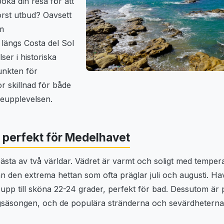
oka din resa för att
örst utbud? Oavsett
m
längs Costa del Sol
ser i historiska
unkten för
r skillnad för både
eupplevelsen.
r perfekt för Medelhavet
bästa av två världar. Vädret är varmt och soligt med temper
n den extrema hettan som ofta präglar juli och augusti. H
upp till sköna 22-24 grader, perfekt för bad. Dessutom är p
gsäsongen, och de populära stränderna och sevärdheterna 