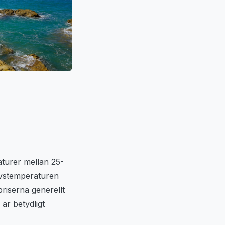
aturer mellan 25-
avstemperaturen
riserna generellt
är betydligt