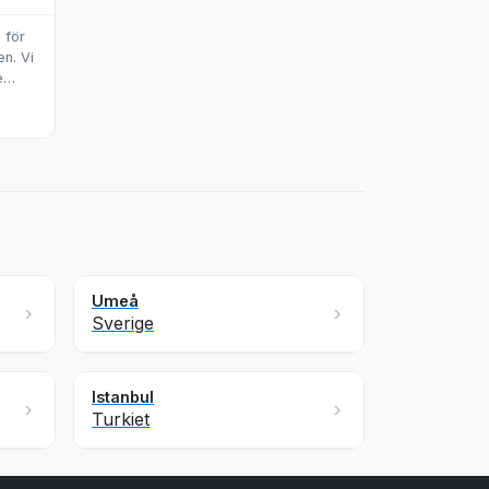
 för
n. Vi
e
glömlig
Umeå
Sverige
Istanbul
Turkiet