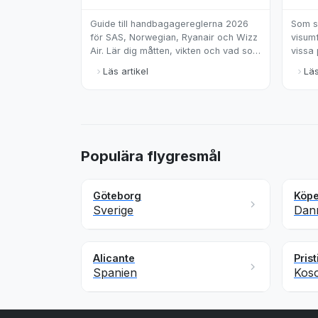
Guide till handbagagereglerna 2026
Som s
för SAS, Norwegian, Ryanair och Wizz
visumf
Air. Lär dig måtten, vikten och vad som
vissa
ingår i din biljett för att undvika extra
fortfa
Läs artikel
Läs
kostnader.
reseg
Populära flygresmål
Göteborg
Köp
Sverige
Dan
Alicante
Prist
Spanien
Kos