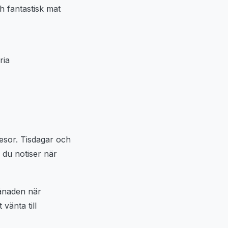
 fantastisk mat
ria
resor. Tisdagar och
 du notiser när
månaden när
vänta till