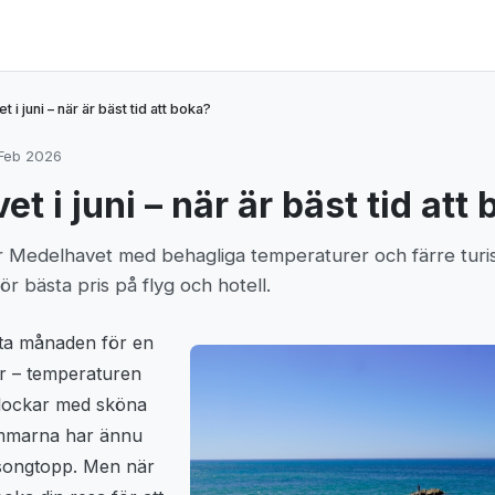
 i juni – när är bäst tid att boka?
 Feb 2026
t i juni – när är bäst tid att
ör Medelhavet med behagliga temperaturer och färre turi
ör bästa pris på flyg och hotell.
kta månaden för en
r – temperaturen
 lockar med sköna
ömmarna har ännu
äsongtopp. Men när