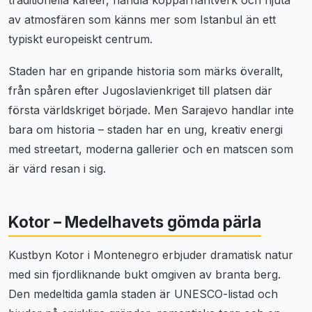
traditionella kafeer, handla kopparhantverk och njuta
av atmosfären som känns mer som Istanbul än ett
typiskt europeiskt centrum.
Staden har en gripande historia som märks överallt,
från spåren efter Jugoslavienkriget till platsen där
första världskriget började. Men Sarajevo handlar inte
bara om historia – staden har en ung, kreativ energi
med streetart, moderna gallerier och en matscen som
är värd resan i sig.
Kotor – Medelhavets gömda pärla
Kustbyn Kotor i Montenegro erbjuder dramatisk natur
med sin fjordliknande bukt omgiven av branta berg.
Den medeltida gamla staden är UNESCO-listad och