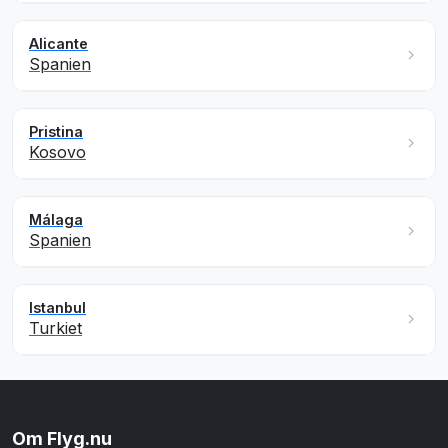
Alicante
Spanien
Pristina
Kosovo
Málaga
Spanien
Istanbul
Turkiet
Om Flyg.nu